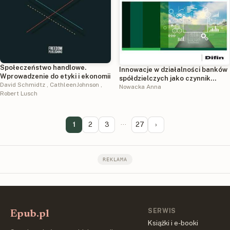
Społeczeństwo handlowe.
Innowacje w działalności banków
Wprowadzenie do etyki i ekonomii
spółdzielczych jako czynnik
David Schmidtz
,
CathleenJohnson
,
regionalnego rozwoju społeczno-
Nowacka Anna
Robert Lusch
gospodarczego
1
2
3
···
27
›
REKLAMA
SERWIS
Epub.pl
Książki i e-booki