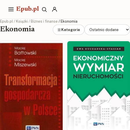
Epub.pl
Epub.pl
/
Książki
/
Biznes i finanse
/ Ekonomia
Ekonomia
Kategorie