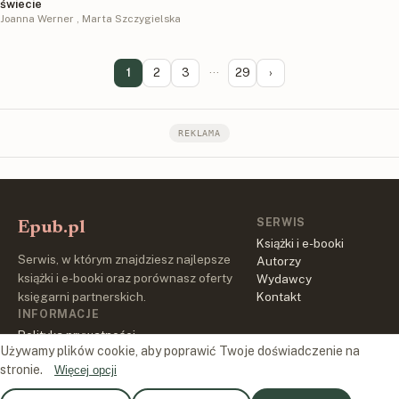
świecie
Joanna Werner
,
Marta Szczygielska
1
2
3
···
29
›
REKLAMA
SERWIS
Epub.pl
Książki i e-booki
Serwis, w którym znajdziesz najlepsze
Autorzy
książki i e-booki oraz porównasz oferty
Wydawcy
księgarni partnerskich.
Kontakt
INFORMACJE
Polityka prywatności
Używamy plików cookie, aby poprawić Twoje doświadczenie na
Regulamin
stronie.
Więcej opcji