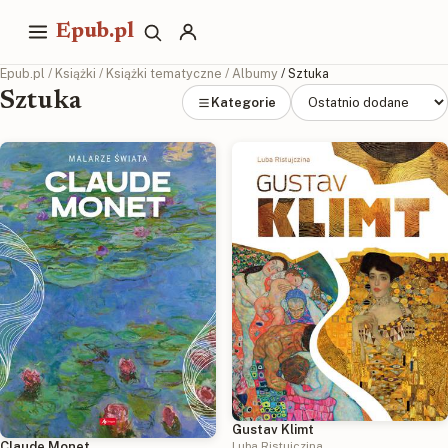
Epub.pl
Epub.pl
/
Książki
/
Książki tematyczne
/
Albumy
/ Sztuka
Sztuka
Kategorie
Gustav Klimt
Claude Monet
Luba Ristujczina