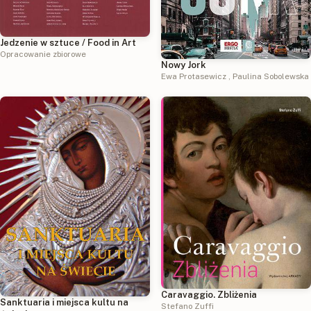
Jedzenie w sztuce / Food in Art
Opracowanie zbiorowe
Nowy Jork
Ewa Protasewicz
,
Paulina Sobolewska
Caravaggio. Zbliżenia
Sanktuaria i miejsca kultu na
Stefano Zuffi