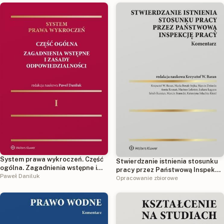
System prawa wykroczeń. Część
Stwierdzanie istnienia stosunku
ogólna. Zagadnienia wstępne i
pracy przez Państwową Inspekcję
zasady odpowiedzialności
Paweł Daniluk
Pracy. Komentarz
Opracowanie zbiorowe