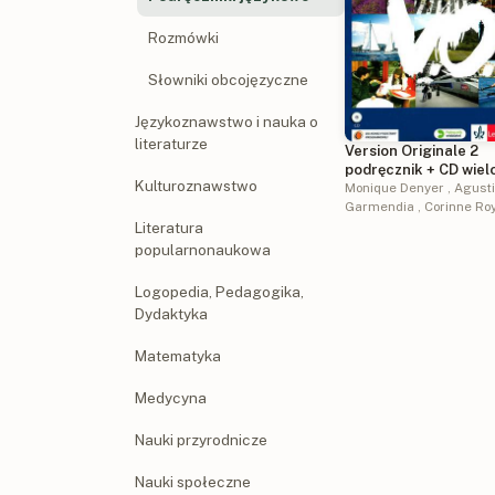
Rozmówki
Słowniki obcojęzyczne
Językoznawstwo i nauka o
literaturze
Version Originale 2
podręcznik + CD wielo
Kulturoznawstwo
dla liceum i techniku
Monique Denyer
,
Agust
Garmendia
,
Corinne Ro
Literatura
popularnonaukowa
Logopedia, Pedagogika,
Dydaktyka
Matematyka
Medycyna
Nauki przyrodnicze
Nauki społeczne