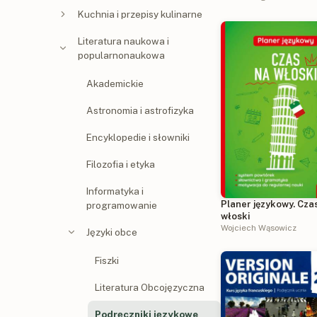
Kuchnia i przepisy kulinarne
Literatura naukowa i
popularnonaukowa
Akademickie
Astronomia i astrofizyka
Encyklopedie i słowniki
Filozofia i etyka
Informatyka i
Planer językowy. Cza
programowanie
włoski
Wojciech Wąsowicz
Języki obce
Fiszki
Literatura Obcojęzyczna
Podręczniki językowe