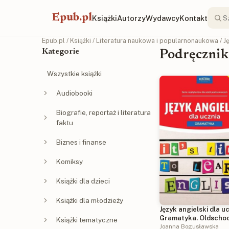
Epub.pl
Książki
Autorzy
Wydawcy
Kontakt
Epub.pl
/
Książki
/
Literatura naukowa i popularnonaukowa
/
J
Kategorie
Podręcznik
Wszystkie książki
Audiobooki
Biografie, reportaż i literatura
faktu
Biznes i finanse
Komiksy
Książki dla dzieci
Książki dla młodzieży
Język angielski dla uc
Gramatyka. Oldschoo
Książki tematyczne
stara dobra szkoła
Joanna Bogusławska