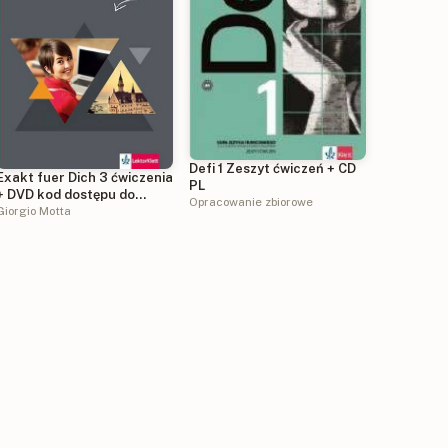
Defi 1 Zeszyt ćwiczeń + CD
Exakt fuer Dich 3 ćwiczenia
PL
+ DVD kod dostępu do
Opracowanie zbiorowe
podręcznika i ćwiczeń
Giorgio Motta
interaktywnych (2015)