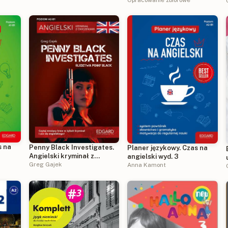
Opracowanie zbiorowe
s na
Penny Black Investigates.
Planer językowy. Czas na
Angielski kryminał z
angielski wyd. 3
ćwiczeniami. Poziom A2-B1
Greg Gajek
Anna Kamont