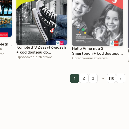
letni
Komplett 3 Zeszyt ćwiczeń
Hallo Anna neu 3
m
in
+ kod dostępu do
Smartbuch + kod dostępu
yer
podręcznika i ćwiczeń
Opracowanie zbiorowe
do dodatkowych zadań
Opracowanie zbiorowe
interaktywnych
interaktywnych
1
2
3
···
110
›