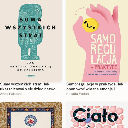
Suma wszystkich strat. Jak
Samoregulacja w praktyce. Jak
ukształtowało cię dzieciństwo
opanować własne emocje i
Anna Paluszak
wspierać rozwój emocjonalny
Natalia Fedan
dziecka