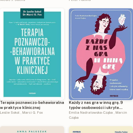
Terapia poznawczo-behawioralna
Każdy z nas gra w inną grę. 9
w praktyce klinicznej
typów osobowości i ukryte
Leslie Sokol
,
Marci G. Fox
schematy, które nami rządzą
Emilia Nadratowska-Cząba
,
Marcin
Cząba