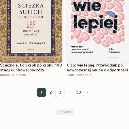
Ścieżka sufich krok po kroku: 100
Ciało wie lepiej. Przewodnik po
stacji duchowej podróży
nowoczesnej nauce o odporności
Maciej Wielobób
John Trowsdale
1
2
3
···
30
›
REKLAMA