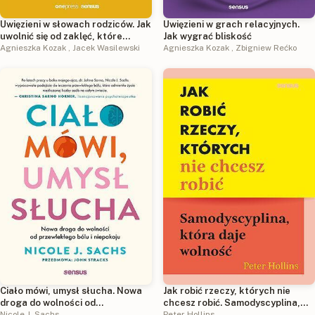
Uwięzieni w słowach rodziców. Jak
Uwięzieni w grach relacyjnych.
uwolnić się od zaklęć, które
Jak wygrać bliskość
rzucono na nas w dzieciństwie
Agnieszka Kozak
,
Jacek Wasilewski
Agnieszka Kozak
,
Zbigniew Rećko
Ciało mówi, umysł słucha. Nowa
Jak robić rzeczy, których nie
droga do wolności od
chcesz robić. Samodyscyplina,
przewlekłego bólu i niepokoju
Nicole J. Sachs
która daje wolność
Peter Hollins