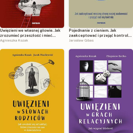
Uwięzieni we własnej głowie. Jak
Pojednanie z cieniem. Jak
zrozumieć przeszłość i mieć
zaakceptować i przejąć kontrolę
szczęśliwsze życie
Agnieszka Kozak
nad mroczną stroną naszej
Jarosław Gibas
osobowości, którą skrywamy
przed światem i samym sobą