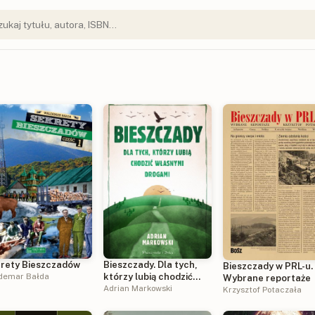
rety Bieszczadów
Bieszczady. Dla tych,
Bieszczady w PRL-u.
demar Bałda
którzy lubią chodzić
Wybrane reportaże
własnymi drogami
Adrian Markowski
Krzysztof Potaczała