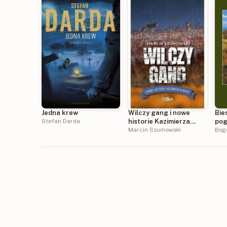
Jedna krew
Wilczy gang i nowe
Bie
Stefan Darda
historie Kazimierza
pog
Nóżki
Marcin Szumowski
Bog