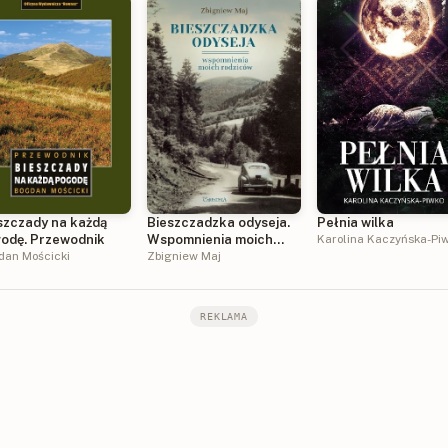
szczady na każdą
Bieszczadzka odyseja.
Pełnia wilka
odę. Przewodnik
Wspomnienia moich
Karolina Kaczyńska-Pi
dan Mościcki
rodziców
Zbigniew Maj
REKLAMA