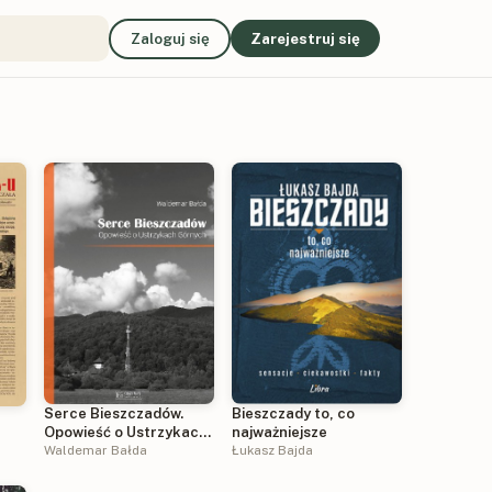
Zaloguj się
Zarejestruj się
Serce Bieszczadów.
Bieszczady to, co
Opowieść o Ustrzykach
najważniejsze
Górnych
Waldemar Bałda
Łukasz Bajda