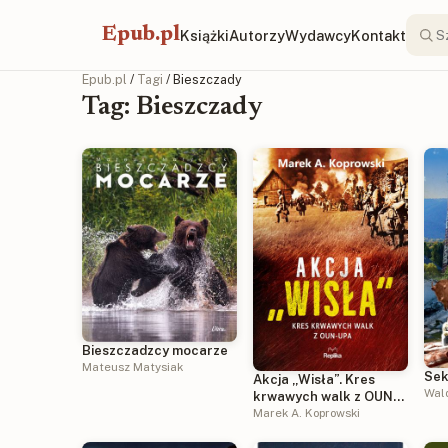
Epub.pl
Książki
Autorzy
Wydawcy
Kontakt
Epub.pl
/
Tagi
/ Bieszczady
Tag: Bieszczady
Bieszczadzcy mocarze
Mateusz Matysiak
Sek
Akcja „Wisła”. Kres
Wal
krwawych walk z OUN-
UPA
Marek A. Koprowski