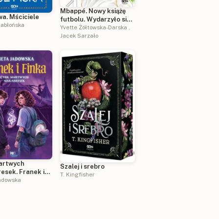
Mbappé. Nowy książę
a. Mściciele
futbolu. Wydarzyło się
Jabłońska
naprawdę wyd. 3
Yvette Żółtowska-Darska
,
Jacek Sarzało
artwych
Szalej i srebro
esek. Franek i
T. Kingfisher
adowska