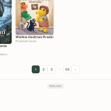
Wielkie śledztwo Kraśki
Przemek Corso
ienie
ewicz
1
2
3
···
55
›
REKLAMA