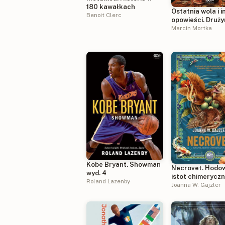
180 kawałkach
Ostatnia wola i i
Benoit Clerc
opowieści. Druży
zadań specjalny
Marcin Mortka
Kobe Bryant. Showman
Necrovet. Hodo
wyd. 4
istot chimerycz
Roland Lazenby
Joanna W. Gajzler