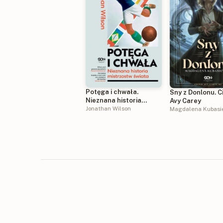
Potęga i chwała.
Sny z Donlonu. C
Nieznana historia
Avy Carey
mistrzostw świata
Jonathan Wilson
Magdalena Kubasi