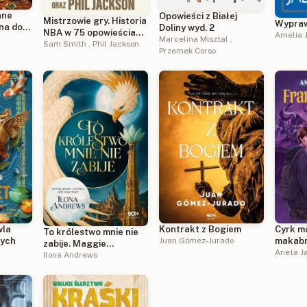
nne
Opowieści z Białej
Mistrzowie gry. Historia
Wypraw
na do
Doliny wyd. 2
NBA w 75 opowieściach
Amelia 
ch
Marcelina Misztal
,
o legendarnych
Sam Smith
,
Phil Jackson
Przemek Corso
zawodnikach
wla
Kontrakt z Bogiem
Cyrk m
To królestwo mnie nie
nych
Juan Gómez-Jurado
makabr
zabije. Maggie
Finka
Aneta J
Nieśmiertelna
Ilona Andrews