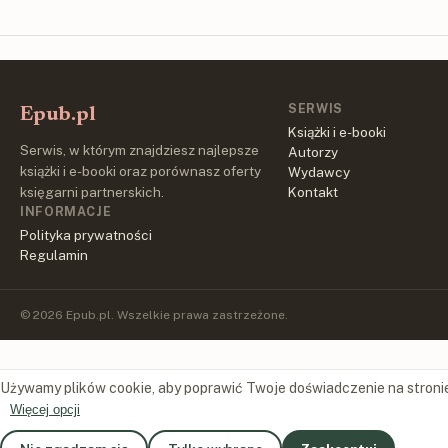
SERWIS
Epub.pl
Książki i e-booki
Serwis, w którym znajdziesz najlepsze
Autorzy
książki i e-booki oraz porównasz oferty
Wydawcy
księgarni partnerskich.
Kontakt
INFORMACJE
Polityka prywatności
Regulamin
© 2026 Epub.pl. Wszelkie prawa zastrzeżone.
Używamy plików cookie, aby poprawić Twoje doświadczenie na stroni
Więcej opcji