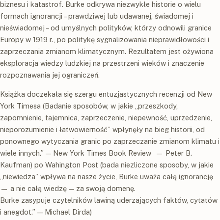
biznesu i katastrof. Burke odkrywa niezwykłe historie o wielu
formach ignorancji – prawdziwej lub udawanej, świadomej i
nieświadomej – od umyślnych polityków, którzy odnowili granice
Europy w 1919 r., po politykę sygnalizowania nieprawidłowości i
zaprzeczania zmianom klimatycznym. Rezultatem jest ożywiona
eksploracja wiedzy ludzkiej na przestrzeni wieków i znaczenie
rozpoznawania jej ograniczeń.
Książka doczekała się szergu entuzjastycznych recenzji od New
York Timesa (Badanie sposobów, w jakie „przeszkody,
zapomnienie, tajemnica, zaprzeczenie, niepewność, uprzedzenie,
nieporozumienie i łatwowierność” wpłynęły na bieg historii, od
ponownego wytyczania granic po zaprzeczanie zmianom klimatu i
wiele innych.” — New York Times Book Review — Peter B.
Kaufman) po Wahington Post (bada niezliczone sposoby, w jakie
„niewiedza” wpływa na nasze życie, Burke uważa całą ignorancję
— a nie całą wiedzę — za swoją domenę.
Burke zasypuje czytelników lawiną uderzających faktów, cytatów
i anegdot.” — Michael Dirda)