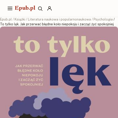
Epub.pl
Epub.pl
/
Książki
/
Literatura naukowa i popularnonaukowa
/
Psychologia
/
To tylko lęk. Jak przerwać błędne koło niepokoju i zacząć żyć spokojniej