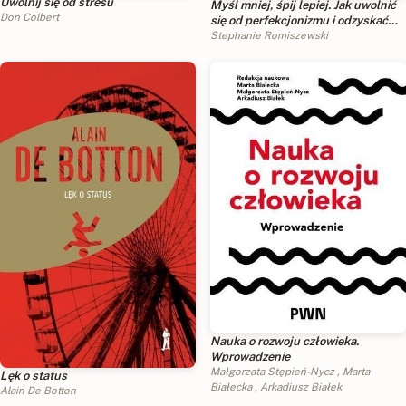
Uwolnij się od stresu
Myśl mniej, śpij lepiej. Jak uwolnić
Don Colbert
się od perfekcjonizmu i odzyskać
spokojny sen
Stephanie Romiszewski
Nauka o rozwoju człowieka.
Wprowadzenie
Małgorzata Stępień-Nycz
,
Marta
Lęk o status
Białecka
,
Arkadiusz Białek
Alain De Botton