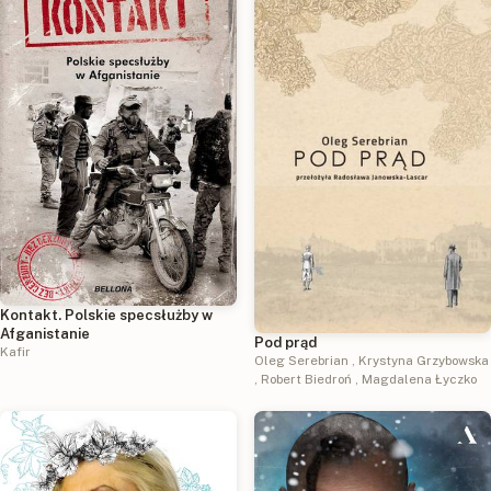
Kontakt. Polskie specsłużby w
Afganistanie
Pod prąd
Kafir
Oleg Serebrian
,
Krystyna Grzybowska
,
Robert Biedroń
,
Magdalena Łyczko