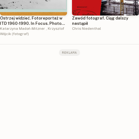
Ostrzej widzieć. Fotoreportaż w
Zawód fotograf. Ciąg dalszy
ITD 1960-1990. In Focus. Photo
nastąpił
reportages from ITD 1960-1990
Katarzyna Madoń-Mitzner
,
Krzysztof
Chris Niedenthal
Wójcik (fotograf)
REKLAMA