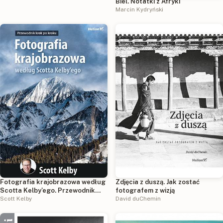
Biel. Notatki z Afryki
Marcin Kydryński
Fotografia krajobrazowa według
Zdjęcia z duszą. Jak zostać
Scotta Kelby'ego. Przewodnik
fotografem z wizją
krok po kroku
Scott Kelby
David duChemin