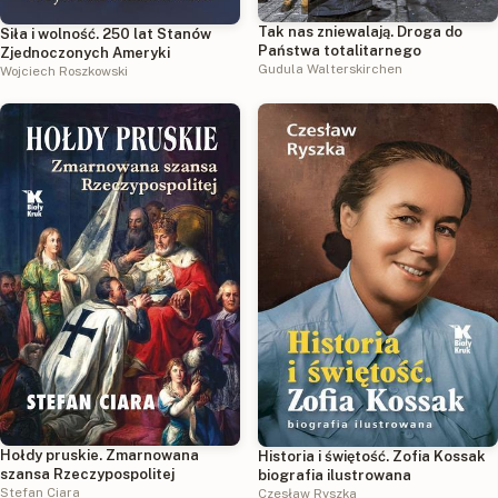
Tak nas zniewalają. Droga do
Siła i wolność. 250 lat Stanów
Państwa totalitarnego
Zjednoczonych Ameryki
Gudula Walterskirchen
Wojciech Roszkowski
Hołdy pruskie. Zmarnowana
Historia i świętość. Zofia Kossak
szansa Rzeczypospolitej
biografia ilustrowana
Stefan Ciara
Czesław Ryszka