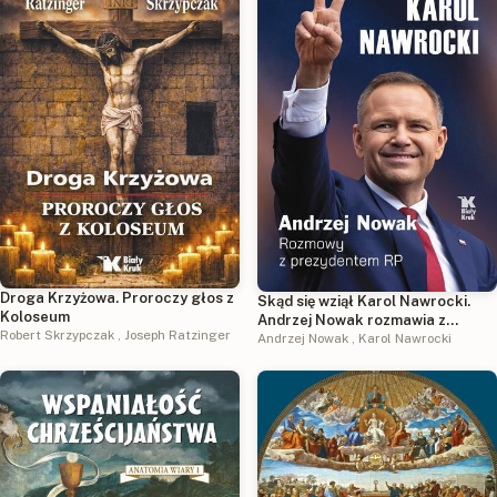
Droga Krzyżowa. Proroczy głos z
Skąd się wziął Karol Nawrocki.
Koloseum
Andrzej Nowak rozmawia z
Robert Skrzypczak
,
Joseph Ratzinger
prezydentem RP
Andrzej Nowak
,
Karol Nawrocki