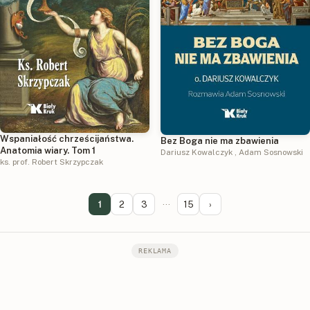
Wspaniałość chrześcijaństwa.
Bez Boga nie ma zbawienia
Anatomia wiary. Tom 1
Dariusz Kowalczyk
,
Adam Sosnowski
ks. prof. Robert Skrzypczak
1
2
3
···
15
›
REKLAMA