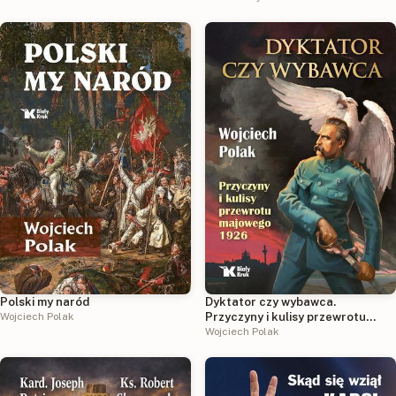
Dyktator czy wybawca.
Polski my naród
Przyczyny i kulisy przewrotu
Wojciech Polak
majowego 1926
Wojciech Polak