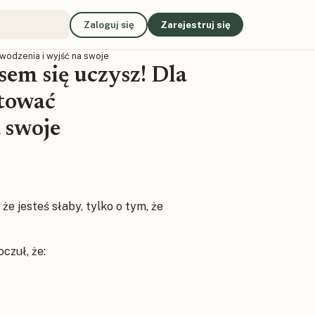
Zaloguj się
Zarejestruj się
wodzenia i wyjść na swoje
em się uczysz! Dla
ptować
 swoje
że jesteś słaby, tylko o tym, że
czuł, że: