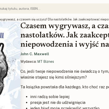
ygrywasz, a czasem się uczysz! Dla nastolatków. Jak zaakceptować niepo
Czasem wygrywasz, a czas
nastolatków. Jak zaakce
niepowodzenia i wyjść na
John C. Maxwell
Wydawca:
MT Biznes
Co, jeśli twoje niepowodzenia nie świadczą o tym, 
właśnie stajesz się kimś silniejszym?
Ta książka powstała dla każdego, kto choć raz po
inni radzą sobie lepiej
presja jest nie do udźwignięcia
jeden błąd może przekreślić wszystko