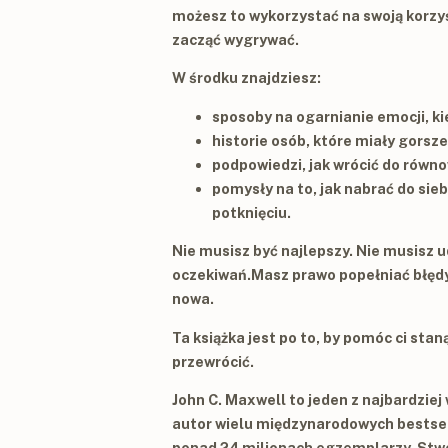
możesz to wykorzystać na swoją korzyś
zacząć wygrywać.
W środku znajdziesz:
sposoby na ogarnianie emocji, kie
historie osób, które miały gorsz
podpowiedzi, jak wrócić do równ
pomysły na to, jak nabrać do sie
potknięciu.
Nie musisz być najlepszy. Nie musisz 
oczekiwań.Masz prawo popełniać błędy
nowa.
Ta książka jest po to, by pomóc ci sta
przewrócić.
John C. Maxwell to jeden z najbardzi
autor wielu międzynarodowych bestsell
ponad 24 milionach egzemplarzy. Stwor