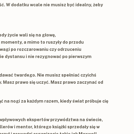
ć. W dodatku wcale nie musisz być idealny, żeby
dy życie wali się na głowę,
e momenty, a mimo to ruszyły do przodu
owagi po rozczarowaniu czy odrzuceniu
bie dystansu i nie rezygnować po pierwszym
udawać twardego. Nie musisz spełniać czyichś
. Masz prawo się uczyć. Masz prawo zaczynać od
nąć na nogi za każdym razem, kiedy świat próbuje cię
ej wpływowych ekspertów przywództwa na świecie,
erów i mentor, którego książki sprzedały się w
zył i prowadzi organizacje takie jak
Maxwell