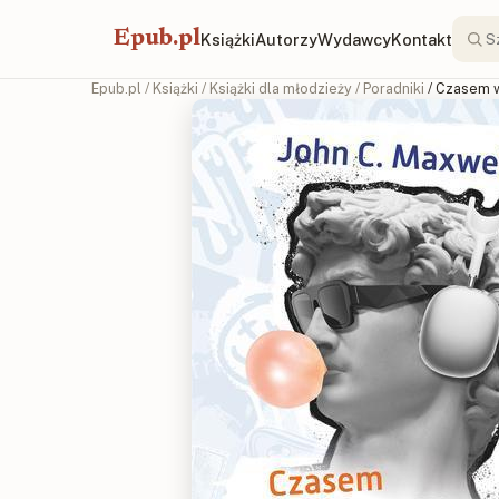
Epub.pl
Książki
Autorzy
Wydawcy
Kontakt
Epub.pl
/
Książki
/
Książki dla młodzieży
/
Poradniki
/ Czasem w