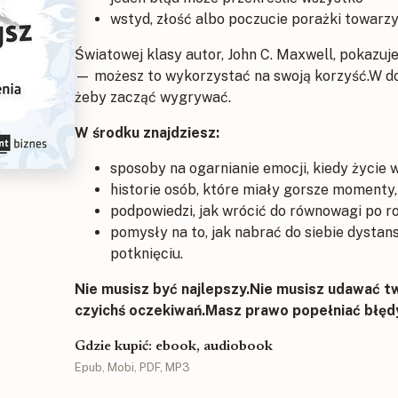
wstyd, złość albo poczucie porażki towarz
Światowej klasy autor, John C. Maxwell, pokazuje
— możesz to wykorzystać na swoją korzyść.W dod
żeby zacząć wygrywać.
W środku znajdziesz:
sposoby na ogarnianie emocji, kiedy życie w
historie osób, które miały gorsze momenty,
podpowiedzi, jak wrócić do równowagi po r
pomysły na to, jak nabrać do siebie dysta
potknięciu.
Nie musisz być najlepszy.Nie musisz udawać t
czyichś oczekiwań.Masz prawo popełniać błęd
Gdzie kupić: ebook, audiobook
Epub, Mobi, PDF, MP3