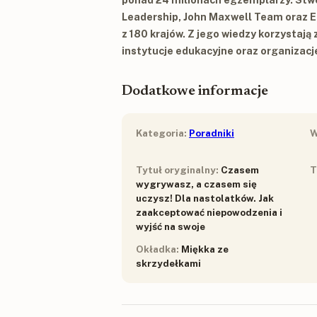
Leadership
,
John Maxwell Team
oraz
E
z 180 krajów
. Z jego wiedzy korzystają 
instytucje edukacyjne oraz organizacje
Dodatkowe informacje
Kategoria:
Poradniki
W
Tytuł oryginalny:
Czasem
T
wygrywasz, a czasem się
uczysz! Dla nastolatków. Jak
zaakceptować niepowodzenia i
wyjść na swoje
Okładka:
Miękka ze
skrzydełkami