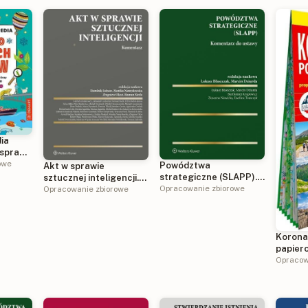
ia
spraw.
owe
Powództwa
Akt w sprawie
órzy
strategiczne (SLAPP).
sztucznej inteligencji.
szystko
Komentarz do ustawy
Opracowanie zbiorowe
Komentarz
Opracowanie zbiorowe
Korona
papier
turyst
Opracow