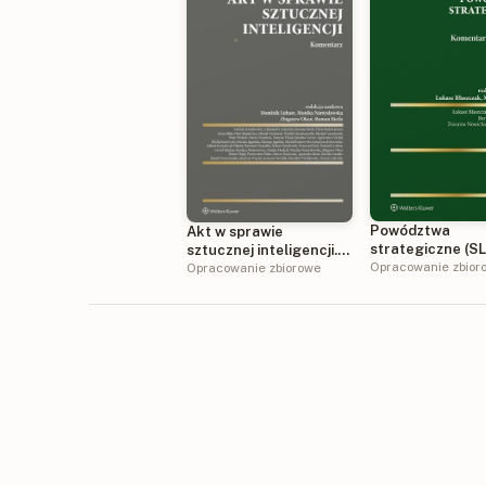
Powództwa
Akt w sprawie
strategiczne (S
sztucznej inteligencji.
Komentarz do u
Opracowanie zbior
Komentarz
Opracowanie zbiorowe