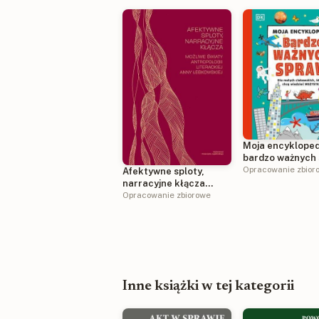
Moja encykloped
bardzo ważnych 
Dla małych
Opracowanie zbior
Afektywne sploty,
ciekawskich, kt
narracyjne kłącza
chcą wiedzieć w
Możliwe światy
Opracowanie zbiorowe
antropologii literackiej
Anny Łebkowskiej
Inne książki w tej kategorii