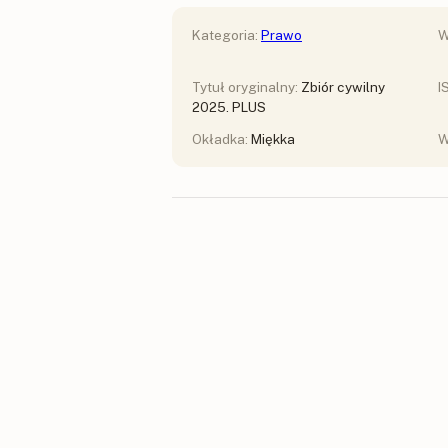
Kategoria:
Prawo
W
Tytuł oryginalny:
Zbiór cywilny
I
2025. PLUS
Okładka:
Miękka
W