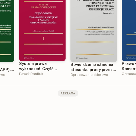
System prawa
Prawo 
Stwierdzanie istnienia
wykroczeń. Część
Komen
LAPP).
stosunku pracy przez
ogólna. Zagadnienia
Paweł Daniluk
Opracow
stawy
owe
Państwową Inspekcję
Opracowanie zbiorowe
wstępne i zasady
Pracy. Komentarz
odpowiedzialności
REKLAMA