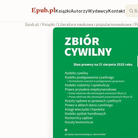
Epub.pl
Książki
Autorzy
Wydawcy
Kontakt
Epub.pl
/
Książki
/
Literatura naukowa i popularnonaukowa
/
P