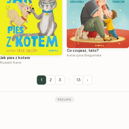
Co czujesz, tato?
Katarzyna Biegańska
Jak pies z kotem
Russell Kane
1
2
3
···
13
›
REKLAMA