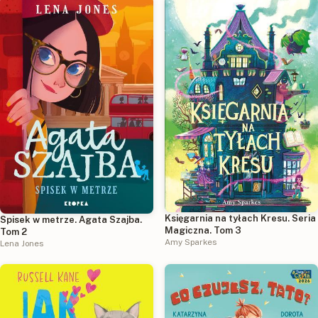
Księgarnia na tyłach Kresu. Seria
Spisek w metrze. Agata Szajba.
Magiczna. Tom 3
Tom 2
Amy Sparkes
Lena Jones