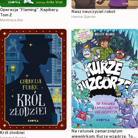
Operacja "Flaming". Kapibary.
Nasz nauczyciel robot
Tom 2
Hanne Gjerde
Matthäus Bär
Na ratunek zamarzniętym
Król złodziei
wiewiórkom. Kurze wzgórze. Tom
Cornelia Funke