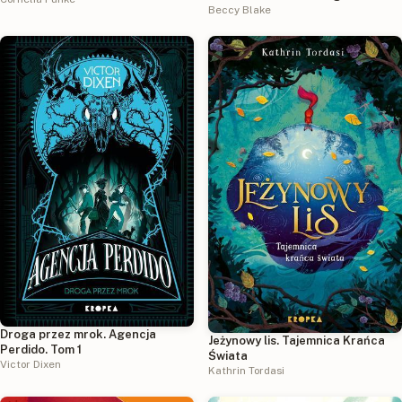
2
Beccy Blake
Droga przez mrok. Agencja
Jeżynowy lis. Tajemnica Krańca
Perdido. Tom 1
Świata
Victor Dixen
Kathrin Tordasi