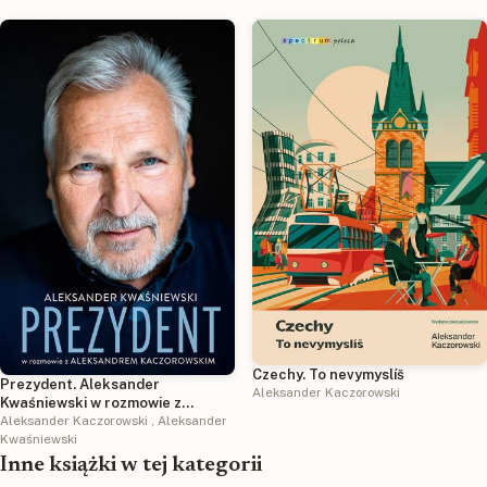
Czechy. To nevymyslíš
Prezydent. Aleksander
Aleksander Kaczorowski
Kwaśniewski w rozmowie z
Aleksandrem Kaczorowskim wyd.
Aleksander Kaczorowski
,
Aleksander
2025
Kwaśniewski
Inne książki w tej kategorii