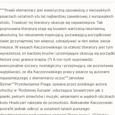
"""Praski elementarz jest eseistyczną opowieścią o niezwykłych
pisarzach ostatnich stu lat najbardziej zjawiskowej z europejskich
stolic. Trwałość tej literatury okazuje się najważniejsza. Tak
pojmowana literatura staje się bowiem wartością niezmienną,
absolutną, bo nieustannie inspirującą, pozwalającą porządkować
świat (przynajmniej ten własny), odnajdywać w nim siebie, swoje
miejsce. W esejach Kaczorowskiego ta stałość literatury jest tym
wyrazistsza, im bardziej kruche i przemijające okazują się porządki
historii oraz granice krajów. (?) A ton tych wypowiedzi,
esencjonalnie szczery, nostalgiczny i przejmujący, nie pozostawia
wątpliwości, że dla Kaczorowskiego prascy pisarze są autorami
najważniejszego z elementarzy uczuć"".Jarosław
Bytner""Przedwojenna Praga, opisana przez polskiego autora
choćby w 'Rodzinnej Europie', odurzająca 'powietrzem jak z
pianki, pełnym śmiechów i muzyki, winiarniami w wąskich uliczkach
koło Hradczan' należała do przeszłości. Aleksander Kaczorowski
potrafił jednak odkryć w ostatnich latach ponurego
dwudziestolecia pod warstwą szarości Pragę żywą (...)"".Vaclav