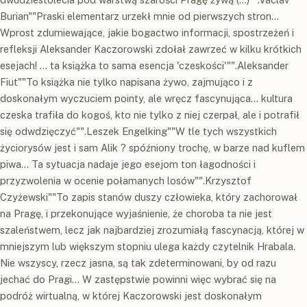
Burian""Praski elementarz urzekł mnie od pierwszych stron...
Wprost zdumiewające, jakie bogactwo informacji, spostrzeżeń i
refleksji Aleksander Kaczorowski zdołał zawrzeć w kilku krótkich
esejach! ... ta książka to sama esencja 'czeskości'"".Aleksander
Fiut""To książka nie tylko napisana żywo, zajmująco i z
doskonałym wyczuciem pointy, ale wręcz fascynująca... kultura
czeska trafiła do kogoś, kto nie tylko z niej czerpał, ale i potrafił
się odwdzięczyć"".Leszek Engelking""W tle tych wszystkich
życiorysów jest i sam Alik ? spóźniony trochę, w barze nad kuflem
piwa... Ta sytuacja nadaje jego esejom ton łagodności i
przyzwolenia w ocenie połamanych losów"".Krzysztof
Czyżewski""To zapis stanów duszy człowieka, który zachorował
na Pragę, i przekonujące wyjaśnienie, że choroba ta nie jest
szaleństwem, lecz jak najbardziej zrozumiałą fascynacją, której w
mniejszym lub większym stopniu ulega każdy czytelnik Hrabala.
Nie wszyscy, rzecz jasna, są tak zdeterminowani, by od razu
jechać do Pragi... W zastępstwie powinni więc wybrać się na
podróż wirtualną, w której Kaczorowski jest doskonałym