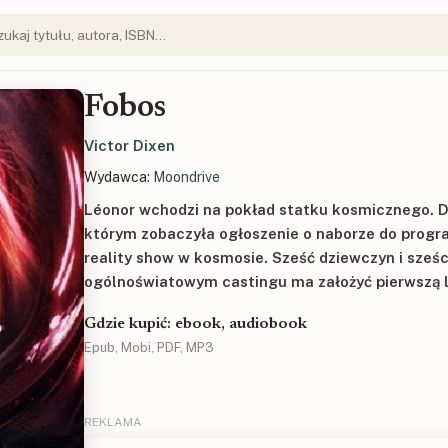
Fobos
Victor Dixen
Wydawca:
Moondrive
Léonor wchodzi na pokład statku kosmicznego.
którym zobaczyła ogłoszenie o naborze do progr
reality show w kosmosie. Sześć dziewczyn i sze
ogólnoświatowym castingu ma założyć pierwszą l
Gdzie kupić: ebook, audiobook
Epub, Mobi, PDF, MP3