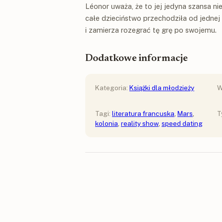
Léonor uważa, że to jej jedyna szansa nie
całe dzieciństwo przechodziła od jednej 
i zamierza rozegrać tę grę po swojemu.
Dodatkowe informacje
Kategoria:
Książki dla młodzieży
W
Tagi:
literatura francuska
,
Mars
,
T
kolonia
,
reality show
,
speed dating