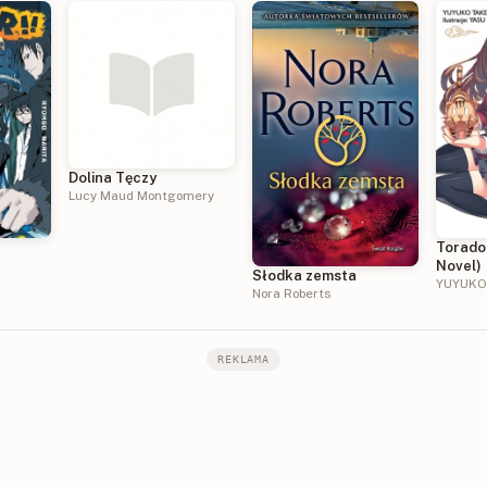
Dolina Tęczy
Lucy Maud Montgomery
)
Torador
Novel)
Słodka zemsta
YUYUKO
Nora Roberts
REKLAMA