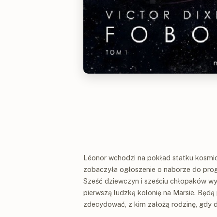
Léonor wchodzi na pokład statku kosm
zobaczyła ogłoszenie o naborze do prog
Sześć dziewczyn i sześciu chłopaków w
pierwszą ludzką kolonię na Marsie. Będ
zdecydować, z kim założą rodzinę, gdy d