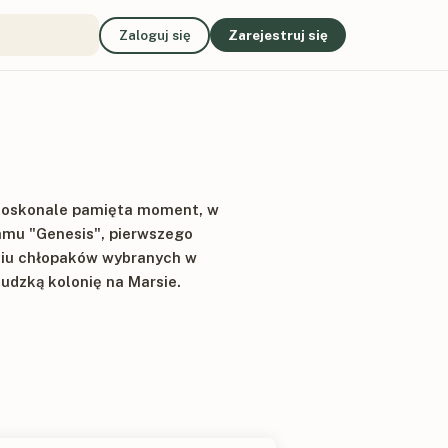
Zaloguj się
Zarejestruj się
 Doskonale pamięta moment, w
amu "Genesis", pierwszego
ściu chłopaków wybranych w
udzką kolonię na Marsie.