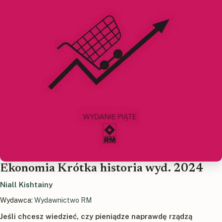
Ekonomia Krótka historia wyd. 2024
Niall Kishtainy
Wydawca:
Wydawnictwo RM
Jeśli chcesz wiedzieć, czy pieniądze naprawdę rządzą