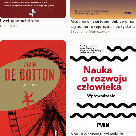
Uwolnij się od stresu
Myśl mniej, śpij lepiej. Jak uwolnić
Don Colbert
się od perfekcjonizmu i odzyskać
spokojny sen
Stephanie Romiszewski
Nauka o rozwoju człowieka.