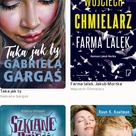
Farma lalek. Jakub Mortka
Wojciech Chmielarz
Taka jak ty
Gabriela Gargaś