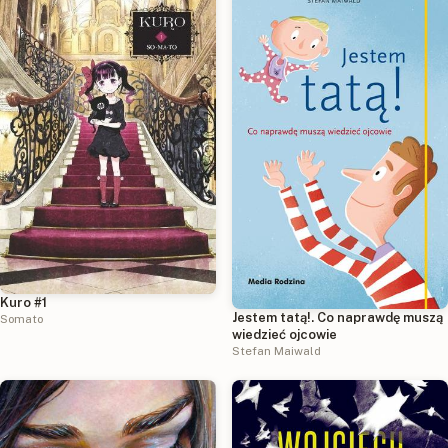
Kuro #1
Jestem tatą!. Co naprawdę muszą
Somato
wiedzieć ojcowie
Stefan Maiwald