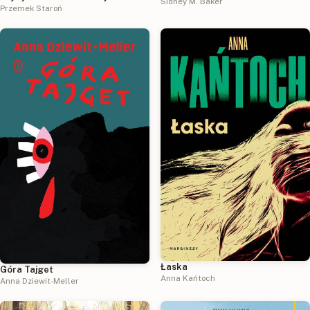
Sidney M. Baker
Przemek Staroń
Łaska
Góra Tajget
Anna Kańtoch
Anna Dziewit-Meller