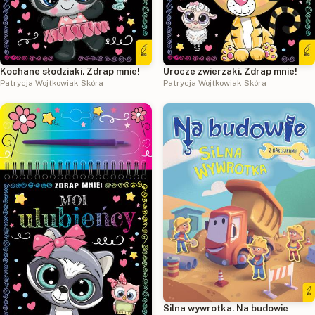
Kochane słodziaki. Zdrap mnie!
Urocze zwierzaki. Zdrap mnie!
Patrycja Wojtkowiak-Skóra
Patrycja Wojtkowiak-Skóra
Silna wywrotka. Na budowie