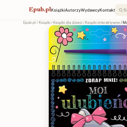
Epub.pl
Książki
Autorzy
Wydawcy
Kontakt
Epub.pl
/
Książki
/
Książki dla dzieci
/
Książki interaktywne
/ M