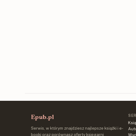
SE
Epub.pl
Ksią
Serwis, w którym znajdziesz najlepsze książki i e-
Aut
booki oraz porównasz oferty księgarni
Wy