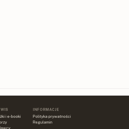
RWIS
INFORMACJE
żki i e-booki
Polityka prywatności
orzy
Regulamin
dawcy