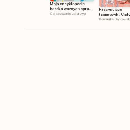
Moja encyklopedia
bardzo ważnych spraw.
Fascynujące
Dla małych
Opracowanie zbiorowe
łamigłówki. Ciał
ciekawskich, którzy
Dominika Dąbrows
chcą wiedzieć wszystko