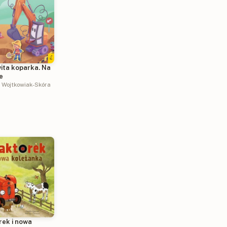
ita koparka. Na
e
a Wojtkowiak-Skóra
rek i nowa