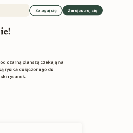
Zaloguj się
Zarejestruj się
ie!
Pod czarną planszą czekają na
cą rysika dołączonego do
jski rysunek.