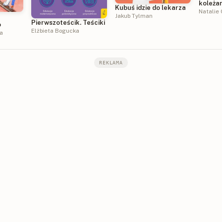
koleża
Kubuś idzie do lekarza
Natalie 
Jakub Tylman
Pierwszoteścik. Teściki
o
Elżbieta Bogucka
ka
REKLAMA