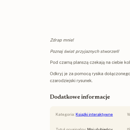
Zdrap mnie!
Poznaj świat przyjaznych stworzeń!
Pod czarną planszą czekają na ciebie ko
Odkryj je za pomocą rysika dołączonego d
czarodziejski rysunek.
Dodatkowe informacje
Kategoria:
Książki interaktywne
W
Tytuł oryginalny:
Moi ulubieńcy.
I