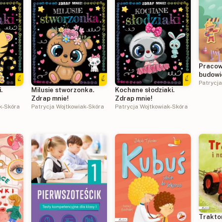
Pracow
budowi
Patrycj
.
Milusie stworzonka.
Kochane słodziaki.
Zdrap mnie!
Zdrap mnie!
k-Skóra
Patrycja Wojtkowiak-Skóra
Patrycja Wojtkowiak-Skóra
Trakto