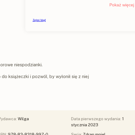
lorowe niespodzianki.
o książeczki i pozwól, by wyłonił się z niej
ydawca:
Wilga
Data pierwszego wydania:
1
stycznia 2023
SBN:
978-83-8318-997-0
Seria:
Zdrap mnie!