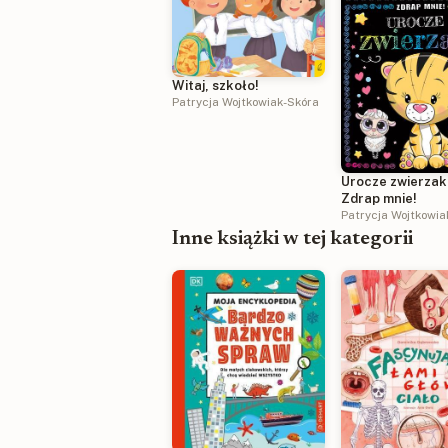
Witaj, szkoło!
Patrycja Wojtkowiak-Skóra
Urocze zwierzaki
Zdrap mnie!
Patrycja Wojtkowia
Inne książki w tej kategorii