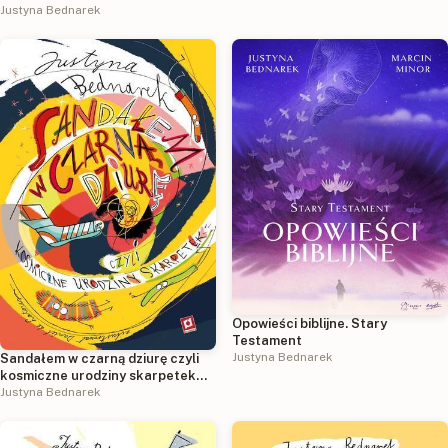
Justyna Bednarek
Opowieści biblijne. Stary
Testament
Justyna Bednarek
Sandałem w czarną dziurę czyli
kosmiczne urodziny skarpetek
wyd. 2026
Justyna Bednarek