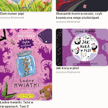
Dom numer pięć
Skarpetki kontra nicość, czyli
Justyna Bednarek
kosmiczna misja otulistópek
Justyna Bednarek
Jak kurą w płot
Justyna Bednarek
Ładne kwiatki. Tata w
tarapatach. Tom 3