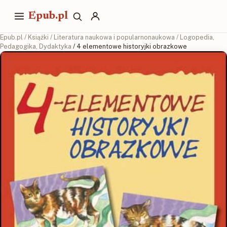
Epub.pl
Epub.pl
/
Książki
/
Literatura naukowa i popularnonaukowa
/
Logopedia,
Pedagogika, Dydaktyka
/ 4 elementowe historyjki obrazkowe