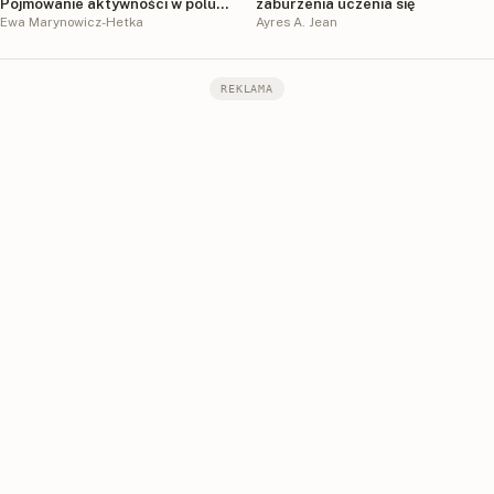
Pojmowanie aktywności w polu
zaburzenia uczenia się
praktyki
Ewa Marynowicz-Hetka
Ayres A. Jean
REKLAMA