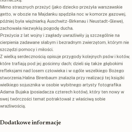
Mimo strasznych przeżyć (jako dziecko przeżyła warszawskie
getto, w obozie na Majdanku spędziła noc w komorze gazowej,
później była więźniarką Auschwitz-Birkenau i Neustadt-Glewe),
zachowała niezwykłą pogodę ducha.
Przeżycia z lat wojny i zagłady uwrażliwiły ją szczególnie na
cierpienia zadawane słabym i bezradnym zwierzętom, którym nie
szczędzi pomocy i miłości.
Z wielką serdecznością opisuje przygody kolejnych psów i kotów,
które trafiają pod jej gościnny dach; dzieli się także głębokimi
refleksjami nad losem człowieka i w ogóle wszelkiego Bożego
stworzenia.Halina Birenbaum znalazła przy realizacji tej książki
wielkiego sojusznika w osobie wybitnego artysty fotografika
Adama Bujaka (posiadacza czterech kotów), który ten nowy w
swej twórczości temat potraktował z właściwą sobie
wrażliwością.
Dodatkowe informacje