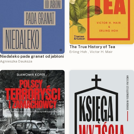
The True History of Tea
Erling Hoh
,
Victor H. Mair
Niedaleko pada granat od jabłoni
Agnieszka Dauksza