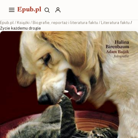
Epub.pl
Epub.pl
/
Książki
/
Biografie, reportaż i literatura faktu
/
Literatura faktu
/
Życie każdemu drogie