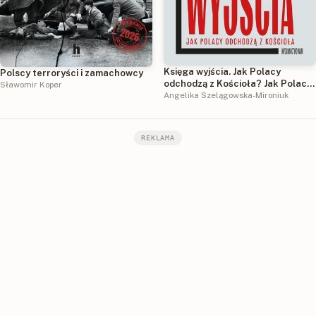
Księga wyjścia. Jak Polacy
Polscy terroryści i zamachowcy
odchodzą z Kościoła? Jak Polacy
Sławomir Koper
odchodzą z Kościoła?
Angelika Szelągowska-Mironiuk
REKLAMA