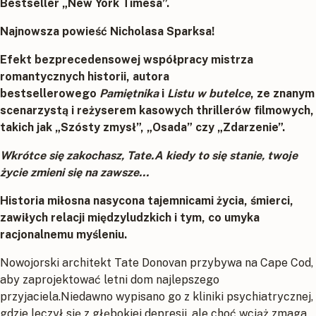
Bestseller „New York Timesa”.
Najnowsza powieść Nicholasa Sparksa!
Efekt bezprecedensowej współpracy mistrza
romantycznych historii, autora
bestsellerowego
Pamiętnika
i
Listu w butelce
, ze znanym
scenarzystą i reżyserem kasowych thrillerów filmowych,
takich jak „Szósty zmysł”, „Osada” czy „Zdarzenie”.
Wkrótce się zakochasz, Tate.A kiedy to się stanie, twoje
życie zmieni się na zawsze…
Historia miłosna nasycona tajemnicami życia, śmierci,
zawiłych relacji międzyludzkich i tym, co umyka
racjonalnemu myśleniu.
Nowojorski architekt Tate Donovan przybywa na Cape Cod,
aby zaprojektować letni dom najlepszego
przyjaciela.Niedawno wypisano go z kliniki psychiatrycznej,
gdzie leczył się z głębokiej depresji, ale choć wciąż zmaga