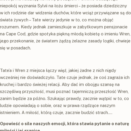
niepokój wyznania Sylvii na łożu śmierci – że posiada dziedziczny
w ich rodzinie dar widzenia duchów, które wciąż przywiązane są do
świata żywych – Tate wierzy jedynie w to, co można objąć
rozumem. Kiedy jednak zamieszkuje w zabytkowym pensjonacie
na Cape Cod, gdzie spotyka piękną młodą kobietę o imieniu Wren,
jego przekonanie, że światem żądzą żelazne zasady logiki, chwieje
się w posadach.
Tate’a i Wren z miejsca łączy więź, jakiej żadne z nich nigdy
wcześniej nie doświadczyło. Tate czuje jednak, że coś zagraża ich
kruchej i bardzo świeżej relacji. Aby dać im obojgu szansę na
szczęśliwą przyszłość, musi poznać tajemniczą przeszłość Wren,
zanim będzie za późno. Szukając prawdy, zacznie wątpić w to, co
ludzie opowiadają o sobie, oraz w prawa rządzące naszym
istnieniem. A miłość, którą czuje, zacznie budzić strach….
Opowieść o sile naszych emocji, która stawia pytanie o naturę
miłości i jej granice.