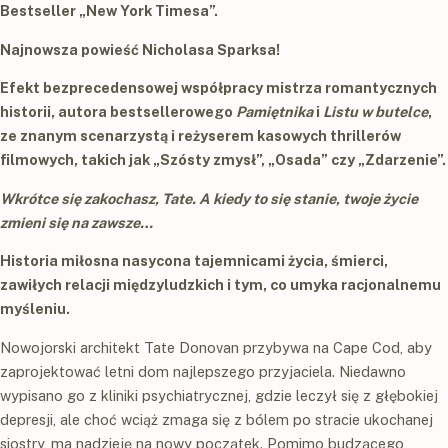
Bestseller „New York Timesa”.
Najnowsza powieść Nicholasa Sparksa!
Efekt bezprecedensowej współpracy mistrza romantycznych
historii, autora bestsellerowego
Pamiętnika
i
Listu w butelce
,
ze znanym scenarzystą i reżyserem kasowych thrillerów
filmowych, takich jak „Szósty zmysł”, „Osada” czy „Zdarzenie”.
Wkrótce się zakochasz, Tate. A kiedy to się stanie, twoje życie
zmieni się na zawsze…
Historia miłosna nasycona tajemnicami życia, śmierci,
zawiłych relacji międzyludzkich i tym, co umyka racjonalnemu
myśleniu.
Nowojorski architekt Tate Donovan przybywa na Cape Cod, aby
zaprojektować letni dom najlepszego przyjaciela. Niedawno
wypisano go z kliniki psychiatrycznej, gdzie leczył się z głębokiej
depresji, ale choć wciąż zmaga się z bólem po stracie ukochanej
siostry, ma nadzieję na nowy początek. Pomimo budzącego