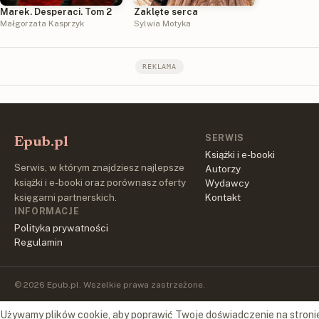
Marek. Desperaci. Tom 2
Zaklęte serca
Małgorzata Kasprzyk
Sylwia Motyka
REKLAMA
SERWIS
Epub.pl
Książki i e-booki
Serwis, w którym znajdziesz najlepsze
Autorzy
książki i e-booki oraz porównasz oferty
Wydawcy
księgarni partnerskich.
Kontakt
INFORMACJE
Polityka prywatności
Regulamin
© 2026 Epub.pl. Wszelkie prawa zastrzeżone.
Używamy plików cookie, aby poprawić Twoje doświadczenie na stroni