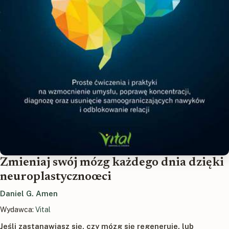
Zmieniaj swój mózg każdego dnia dzięki
neuroplastycznoœci
Daniel G. Amen
Wydawca:
Vital
Jeśli zastanawiasz się, czy mózg się regeneruje, lub