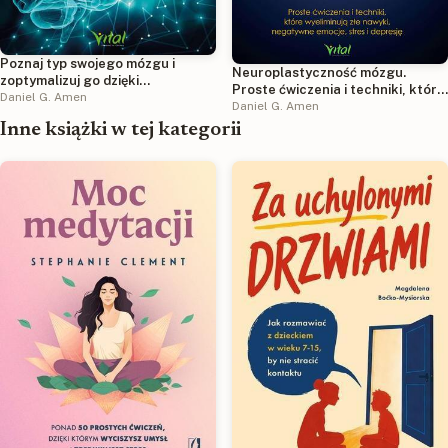
Poznaj typ swojego mózgu i
Neuroplastyczność mózgu.
zoptymalizuj go dzięki
Proste ćwiczenia i techniki, które
neuronauce
Daniel G. Amen
wyeliminują złe nawyki,
Daniel G. Amen
negatywne emocje, stres i
Inne książki w tej kategorii
depresję