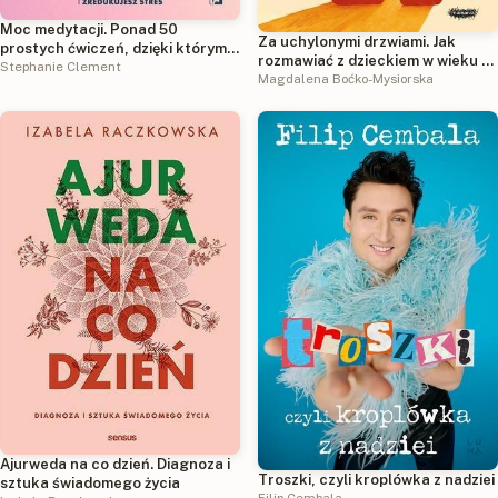
Moc medytacji. Ponad 50
Za uchylonymi drzwiami. Jak
prostych ćwiczeń, dzięki którym
rozmawiać z dzieckiem w wieku 7-
wyciszysz umysł i zredukujesz
Stephanie Clement
15 lat, by nie stracić kontaktu
Magdalena Boćko-Mysiorska
stres
Ajurweda na co dzień. Diagnoza i
Troszki, czyli kroplówka z nadziei
sztuka świadomego życia