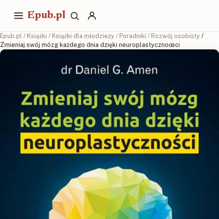
Epub.pl
Epub.pl
/
Książki
/
Książki dla młodzieży
/
Poradniki
/
Rozwój osobisty
/
Zmieniaj swój mózg każdego dnia dzięki neuroplastycznoœci