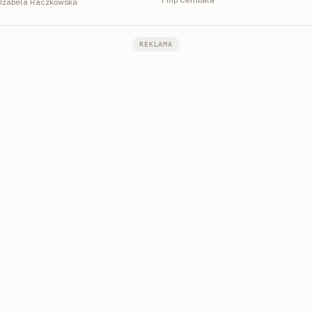
Filip Cembala
Izabela Raczkowska
REKLAMA