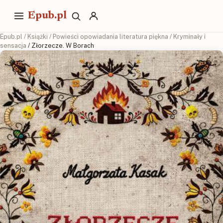
Epub.pl
Epub.pl
/
Książki
/
Powieści opowiadania literatura piękna
/
Kryminały i
sensacja
/ Złorzecze. W Borach