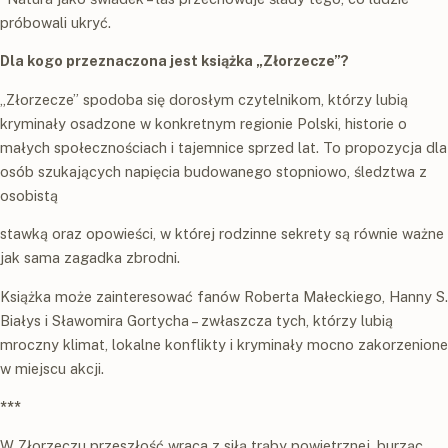
próbowali ukryć.
Dla kogo przeznaczona jest książka „Złorzecze”?
„Złorzecze” spodoba się dorosłym czytelnikom, którzy lubią
kryminały osadzone w konkretnym regionie Polski, historie o
małych społecznościach i tajemnice sprzed lat. To propozycja dla
osób szukających napięcia budowanego stopniowo, śledztwa z
osobistą
stawką oraz opowieści, w której rodzinne sekrety są równie ważne
jak sama zagadka zbrodni.
Książka może zainteresować fanów Roberta Małeckiego, Hanny S.
Białys i Sławomira Gortycha – zwłaszcza tych, którzy lubią
mroczny klimat, lokalne konflikty i kryminały mocno zakorzenione
w miejscu akcji.
***
W Złorzeczu przeszłość wraca z siłą trąby powietrznej, burząc