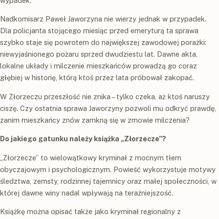
wypadek.
Nadkomisarz Paweł Jaworzyna nie wierzy jednak w przypadek.
Dla policjanta stojącego miesiąc przed emeryturą ta sprawa
szybko staje się powrotem do największej zawodowej porażki:
niewyjaśnionego pożaru sprzed dwudziestu lat. Dawne akta,
lokalne układy i milczenie mieszkańców prowadzą go coraz
głębiej w historię, którą ktoś przez lata próbował zakopać.
W Złorzeczu przeszłość nie znika – tylko czeka, aż ktoś naruszy
ciszę. Czy ostatnia sprawa Jaworzyny pozwoli mu odkryć prawdę,
zanim mieszkańcy znów zamkną się w zmowie milczenia?
Do jakiego gatunku należy książka „Złorzecze”?
„Złorzecze” to wielowątkowy kryminał z mocnym tłem
obyczajowym i psychologicznym. Powieść wykorzystuje motywy
śledztwa, zemsty, rodzinnej tajemnicy oraz małej społeczności, w
której dawne winy nadal wpływają na teraźniejszość.
Książkę można opisać także jako kryminał regionalny z