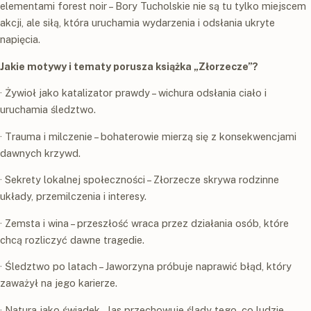
elementami forest noir – Bory Tucholskie nie są tu tylko miejscem
akcji, ale siłą, która uruchamia wydarzenia i odsłania ukryte
napięcia.
Jakie motywy i tematy porusza książka „Złorzecze”?
· Żywioł jako katalizator prawdy – wichura odsłania ciało i
uruchamia śledztwo.
· Trauma i milczenie – bohaterowie mierzą się z konsekwencjami
dawnych krzywd.
· Sekrety lokalnej społeczności – Złorzecze skrywa rodzinne
układy, przemilczenia i interesy.
· Zemsta i wina – przeszłość wraca przez działania osób, które
chcą rozliczyć dawne tragedie.
· Śledztwo po latach – Jaworzyna próbuje naprawić błąd, który
zaważył na jego karierze.
· Natura jako świadek – las przechowuje ślady tego, co ludzie