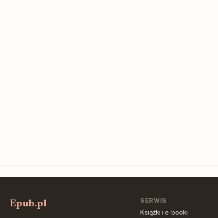
SERWIS
Epub.pl
Książki i e-booki