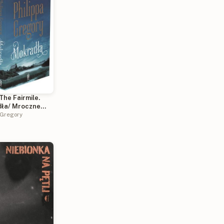
The Fairmile.
ła/ Mroczne
Kraina Świtu
 Gregory