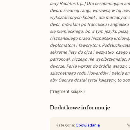
lady Rochford. […] Oto oszałamiające am
dworu średniej rangi, wprawną w tej now
wykształconych kobiet i dla marzących o
dwór, mówiłam po francusku i angielsku 
się niemieckiego, bo w tym języku piszą
hiszpańskiego przed hiszpańską królową
dyplomatom i faworytom. Podsłuchiwałam
sekretne listy do ojca i wszystko, czeg
patronowi, niczego nie wyolbrzymiając. 
dworze. Parła wprost do źródła władzy, 
szlachetnego rodu Howardów i pełnię amb
aby George dostał tytuł książęcy, to dop
(fragment książki)
Dodatkowe informacje
Kategoria:
Opowiadania
W