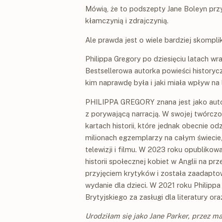
Mówią, że to podszepty Jane Boleyn prz
kłamczynią i zdrajczynią.
Ale prawda jest o wiele bardziej skomp
Philippa Gregory po dziesięciu latach w
Bestsellerowa autorka powieści historyc
kim naprawdę była i jaki miała wpływ na 
PHILIPPA GREGORY znana jest jako auto
z porywającą narracją. W swojej twórczo
kartach historii, które jednak obecnie o
milionach egzemplarzy na całym świecie
telewizji i filmu. W 2023 roku opublikow
historii społecznej kobiet w Anglii na pr
przyjęciem krytyków i została zaadapto
wydanie dla dzieci. W 2021 roku Philip
Brytyjskiego za zasługi dla literatury or
Urodziłam się jako Jane Parker, przez m