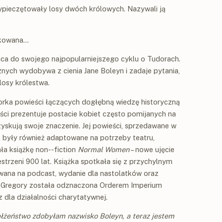
ypieczętowały losy dwóch królowych. Nazywali ją
likowana…
raca do swojego najpopularniejszego cyklu o Tudorach.
znych wydobywa z cienia Jane Boleyn i zadaje pytania,
losy królestwa.
rka powieści łączących dogłębną wiedzę historyczną
ści prezentuje postacie kobiet często pomijanych na
dzyskują swoje znaczenie. Jej powieści, sprzedawane w
, były również adaptowane na potrzeby teatru,
ała książkę non--fiction
Normal Women
– nowe ujęcie
zestrzeni 900 lat. Książka spotkała się z przychylnym
wana na podcast, wydanie dla nastolatków oraz
pa Gregory została odznaczona Orderem Imperium
az dla działalności charytatywnej.
ałżeństwo zdobyłam nazwisko Boleyn, a teraz jestem