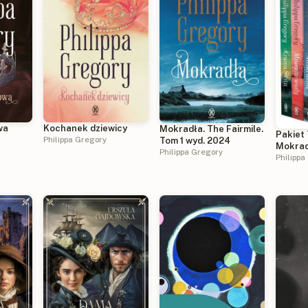
wa
Kochanek dziewicy
Mokradła. The Fairmile.
Pakiet 
Philippa Gregory
Tom 1 wyd. 2024
Mokrad
Philippa Gregory
wody/ 
Philippa