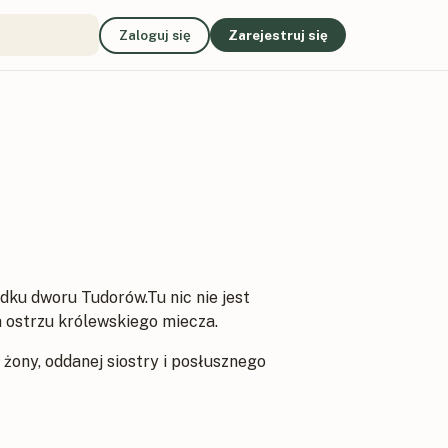
Zaloguj się
Zarejestruj się
dku dworu Tudorów.Tu nic nie jest
a ostrzu królewskiego miecza.
 żony, oddanej siostry i posłusznego