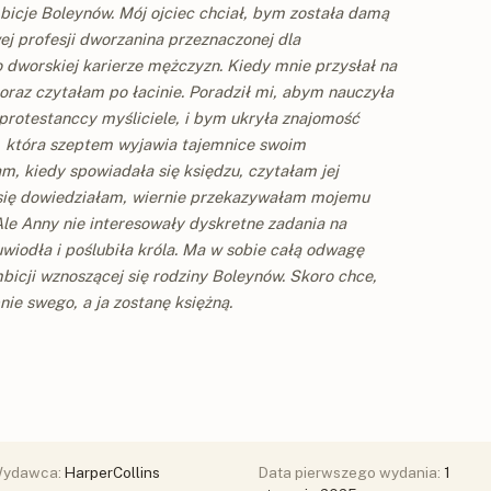
bicje Boleynów. Mój ojciec chciał, bym została damą
ej profesji dworzanina przeznaczonej dla
 dworskiej karierze mężczyzn. Kiedy mnie przysłał na
oraz czytałam po łacinie. Poradził mi, abym nauczyła
 protestanccy myśliciele, i bym ukryła znajomość
, która szeptem wyjawia tajemnice swoim
, kiedy spowiadała się księdzu, czytałam jej
o się dowiedziałam, wiernie przekazywałam mojemu
Ale Anny nie interesowały dyskretne zadania na
uwiodła i poślubiła króla. Ma w sobie całą odwagę
icji wznoszącej się rodziny Boleynów. Skoro chce,
nie swego, a ja zostanę księżną.
ydawca:
HarperCollins
Data pierwszego wydania:
1