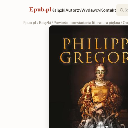
Epub.pl
Książki
Autorzy
Wydawcy
Kontakt
Epub.pl
/
Książki
/
Powieści opowiadania literatura piękna
/
Op