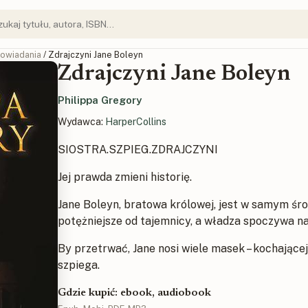
owiadania
/ Zdrajczyni Jane Boleyn
Zdrajczyni Jane Boleyn
Philippa Gregory
Wydawca:
HarperCollins
SIOSTRA.SZPIEG.ZDRAJCZYNI
Jej prawda zmieni historię.
Jane Boleyn, bratowa królowej, jest w samym śro
potężniejsze od tajemnicy, a władza spoczywa n
By przetrwać, Jane nosi wiele masek – kochającej
szpiega.
Gdzie kupić: ebook, audiobook