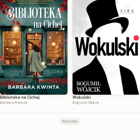
Biblioteka na Cichej
Wokulski
Barbara Kwinta
Bogumił Wójcik
REKLAMA