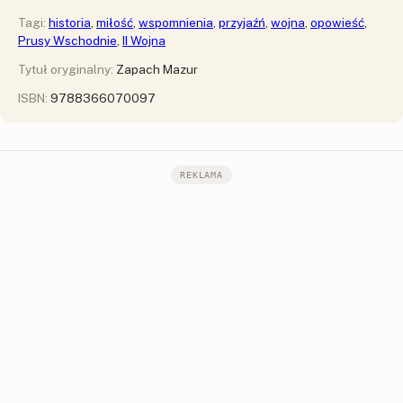
Tagi:
historia
,
miłość
,
wspomnienia
,
przyjaźń
,
wojna
,
opowieść
,
Prusy Wschodnie
,
II Wojna
Tytuł oryginalny:
Zapach Mazur
ISBN:
9788366070097
REKLAMA