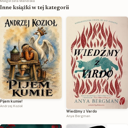
Małgorzata Manelska
Inne książki w tej kategorii
Pijem kumie!
Andrzej Kozioł
Wiedźmy z Vardo
Anya Bergman