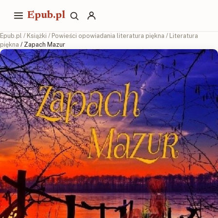
Epub.pl
Epub.pl
/
Książki
/
Powieści opowiadania literatura piękna
/
Literatura
piękna
/ Zapach Mazur