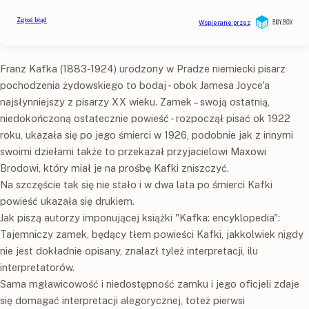
Franz Kafka (1883-1924) urodzony w Pradze niemiecki pisarz
pochodzenia żydowskiego to bodaj - obok Jamesa Joyce'a
najsłynniejszy z pisarzy XX wieku. Zamek – swoją ostatnią,
niedokończoną ostatecznie powieść - rozpoczął pisać ok 1922
roku, ukazała się po jego śmierci w 1926, podobnie jak z innymi
swoimi dziełami także to przekazał przyjacielowi Maxowi
Brodowi, który miał je na prośbę Kafki zniszczyć.
Na szczęście tak się nie stało i w dwa lata po śmierci Kafki
powieść ukazała się drukiem.
Jak piszą autorzy imponującej książki "Kafka: encyklopedia":
Tajemniczy zamek, będący tłem powieści Kafki, jakkolwiek nigdy
nie jest dokładnie opisany, znalazł tyleż interpretacji, ilu
interpretatorów.
Sama mgławicowość i niedostępność zamku i jego oficjeli zdaje
się domagać interpretacji alegorycznej, toteż pierwsi