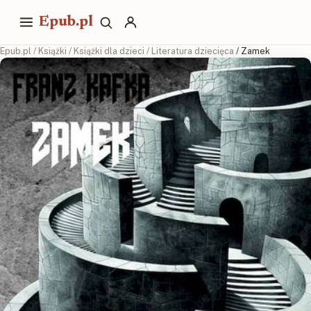
Epub.pl
Epub.pl
/
Książki
/
Książki dla dzieci
/
Literatura dziecięca
/ Zamek