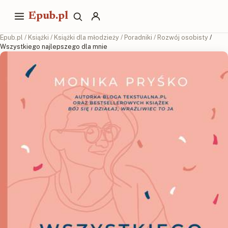
Epub.pl
Epub.pl
/
Książki
/
Książki dla młodzieży
/
Poradniki
/
Rozwój osobisty
/
Wszystkiego najlepszego dla mnie