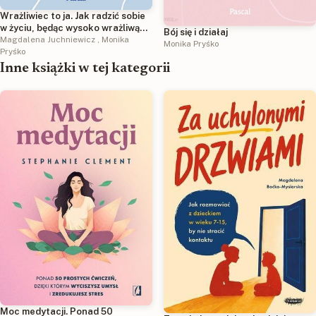
Wrażliwiec to ja. Jak radzić sobie
w życiu, będąc wysoko wrażliwą
Bój się i działaj
osobą
Magdalena Juchniewicz
,
Monika
Monika Pryśko
Pryśko
Inne książki w tej kategorii
Moc medytacji. Ponad 50