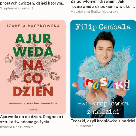
Za uchylonymi drzwiami. Jak
prostych ćwiczeń, dzięki którym
rozmawiać z dzieckiem w wieku 7-
wyciszysz umysł i zredukujesz
Stephanie Clement
15 lat, by nie stracić kontaktu
Magdalena Boćko-Mysiorska
stres
Ajurweda na co dzień. Diagnoza i
Troszki, czyli kroplówka z nadziei
sztuka świadomego życia
Filip Cembala
Izabela Raczkowska