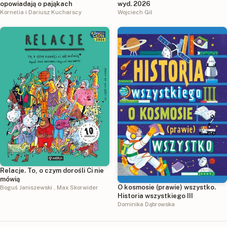
opowiadają o pająkach
wyd. 2026
Kornelia i Dariusz Kucharscy
Wojciech Gil
Relacje. To, o czym dorośli Ci nie
mówią
O kosmosie (prawie) wszystko.
Boguś Janiszewski
,
Max Skorwider
Historia wszystkiego III
Dominika Dąbrowska