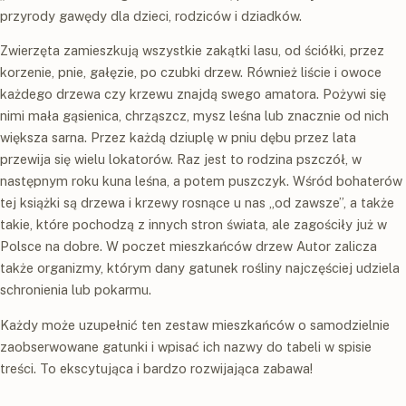
przyrody gawędy dla dzieci, rodziców i dziadków.
Zwierzęta zamieszkują wszystkie zakątki lasu, od ściółki, przez
korzenie, pnie, gałęzie, po czubki drzew. Również liście i owoce
każdego drzewa czy krzewu znajdą swego amatora. Pożywi się
nimi mała gąsienica, chrząszcz, mysz leśna lub znacznie od nich
większa sarna. Przez każdą dziuplę w pniu dębu przez lata
przewija się wielu lokatorów. Raz jest to rodzina pszczół, w
następnym roku kuna leśna, a potem puszczyk. Wśród bohaterów
tej książki są drzewa i krzewy rosnące u nas „od zawsze”, a także
takie, które pochodzą z innych stron świata, ale zagościły już w
Polsce na dobre. W poczet mieszkańców drzew Autor zalicza
także organizmy, którym dany gatunek rośliny najczęściej udziela
schronienia lub pokarmu.
Każdy może uzupełnić ten zestaw mieszkańców o samodzielnie
zaobserwowane gatunki i wpisać ich nazwy do tabeli w spisie
treści. To ekscytująca i bardzo rozwijająca zabawa!