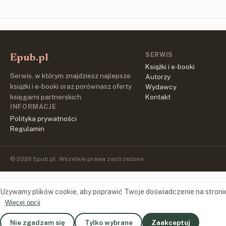
SERWIS
Epub.pl
Książki i e-booki
Serwis, w którym znajdziesz najlepsze
Autorzy
książki i e-booki oraz porównasz oferty
Wydawcy
księgarni partnerskich.
Kontakt
INFORMACJE
Polityka prywatności
Regulamin
© 2026 Epub.pl. Wszelkie prawa zastrzeżone.
Używamy plików cookie, aby poprawić Twoje doświadczenie na stroni
Więcej opcji
Nie zgadzam się
Tylko wybrane
Zaakceptuj