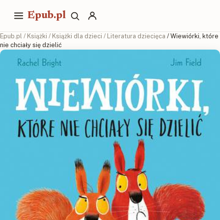
Epub.pl
Epub.pl
/
Książki
/
Książki dla dzieci
/
Literatura dziecięca
/ Wiewiórki, które
nie chciały się dzielić