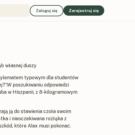
Zaloguj się
Zarejestruj się
ąb własnej duszy
ed dylematem typowym dla studentów
ej?”.W poszukiwaniu odpowiedzi
ba w Hiszpanii, z 8-kilogramowym
ają ją do stawienia czoła swoim
ka i nieoczekiwana rozłąka z
szkód, które Alex musi pokonać.