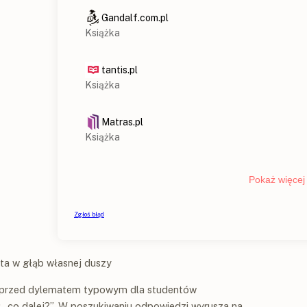
ta w głąb własnej duszy
aje przed dylematem typowym dla studentów
: „co dalej?”. W poszukiwaniu odpowiedzi wyrusza na