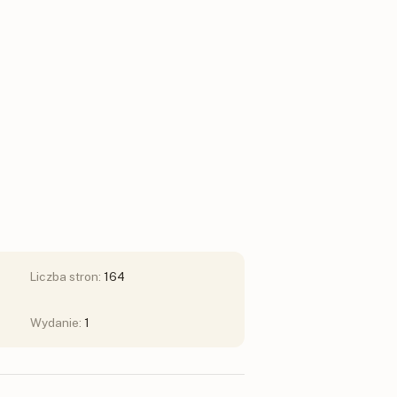
Liczba stron:
164
Wydanie:
1