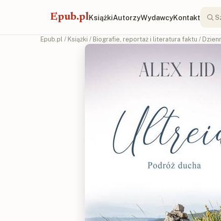
Epub.pl
Książki
Autorzy
Wydawcy
Kontakt
Epub.pl
/
Książki
/
Biografie, reportaż i literatura faktu
/
Dzienn