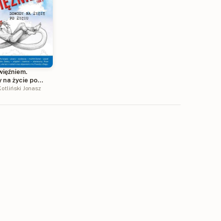
więźniem.
 na życie po
otliński Jonasz