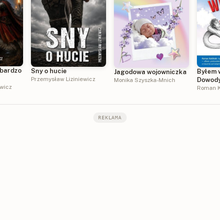
 bardzo
Sny o hucie
Byłem 
Jagodowa wojowniczka
Przemysław Liziniewicz
Dowody
Monika Szyszka-Mnich
ewicz
życiu
Roman K
REKLAMA