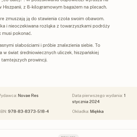
w Hiszpanii, z 8-kilogramowym bagażem na plecach.
óre zmuszają ją do stawienia czoła swoim obawom.
tka i nieoczekiwana rozłąka z towarzyszkami podróży
ex musi pokonać.
asnymi słabościami i próbie znalezienia siebie. To
ka w świat średniowiecznych uliczek, hiszpańskiej
 tamtejszych prowincji.
ydawca:
Novae Res
Data pierwszego wydania:
1
stycznia 2024
SBN:
978-83-8373-518-4
Okładka:
Miękka