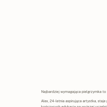
Najbardziej wymagająca pielgrzymka to 
Alex, 24-letnia aspirująca artystka, st
kończących edukację na wyższej uczelni