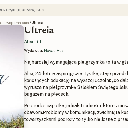
iki, wspomnienia
/ Ultreia
Ultreia
Alex Lid
Wydawca:
Novae Res
Najbardziej wymagająca pielgrzymka to ta w gł
Alex, 24-letnia aspirująca artystka, staje prz
kończących edukację na wyższej uczelni: „co dal
wyrusza na pielgrzymkę Szlakiem Świętego Jaku
bagażem na plecach.
Po drodze napotka jednak trudności, które zmusz
obawom.Problemy w komunikacji, zwichnięta kost
towarzyszkami podróży to tylko nieliczne z prze