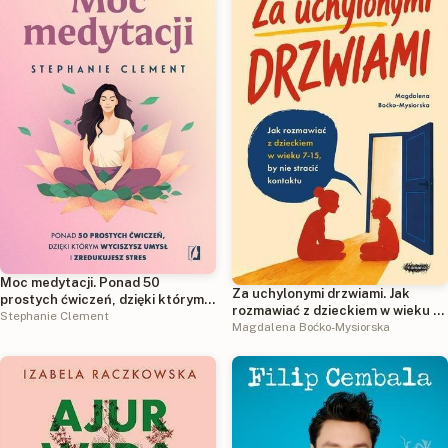
Moc medytacji. Ponad 50
Za uchylonymi drzwiami. Jak
prostych ćwiczeń, dzięki którym
rozmawiać z dzieckiem w wieku 7-
wyciszysz umysł i zredukujesz
Stephanie Clement
15 lat, by nie stracić kontaktu
Magdalena Boćko-Mysiorska
stres