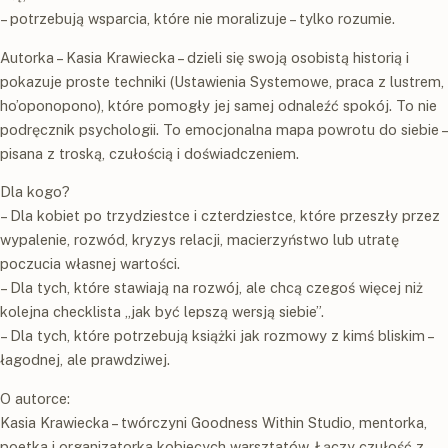
– potrzebują wsparcia, które nie moralizuje – tylko rozumie.
Autorka – Kasia Krawiecka – dzieli się swoją osobistą historią i
pokazuje proste techniki (Ustawienia Systemowe, praca z lustrem,
ho’oponopono), które pomogły jej samej odnaleźć spokój. To nie
podręcznik psychologii. To emocjonalna mapa powrotu do siebie –
pisana z troską, czułością i doświadczeniem.
Dla kogo?
– Dla kobiet po trzydziestce i czterdziestce, które przeszły przez
wypalenie, rozwód, kryzys relacji, macierzyństwo lub utratę
poczucia własnej wartości.
– Dla tych, które stawiają na rozwój, ale chcą czegoś więcej niż
kolejna checklista „jak być lepszą wersją siebie”.
– Dla tych, które potrzebują książki jak rozmowy z kimś bliskim –
łagodnej, ale prawdziwej.
O autorce:
Kasia Krawiecka – twórczyni Goodness Within Studio, mentorka,
poetka i organizatorka kobiecych warsztatów. Łączy czułość z