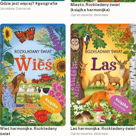
Gdzie jest więcej? #geografia
Miasto. Rozkładany świat
Jarosław Danielak
(książka harmonijka)
Opracowanie zbiorowe
Wieś harmonijka. Rozkładany
Las harmonijka. Rozkładany świat
świat
Opracowanie zbiorowe