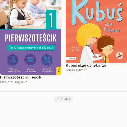
Kubuś idzie do lekarza
Jakub Tylman
Pierwszoteścik. Teściki
Elżbieta Bogucka
REKLAMA