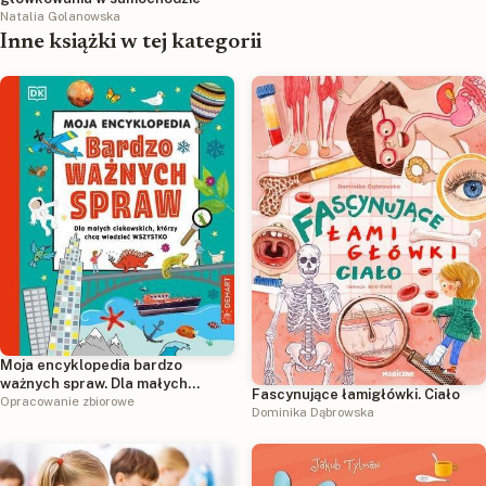
Natalia Golanowska
Inne książki w tej kategorii
Moja encyklopedia bardzo
ważnych spraw. Dla małych
Fascynujące łamigłówki. Ciało
ciekawskich, którzy chcą
Opracowanie zbiorowe
Dominika Dąbrowska
wiedzieć wszystko