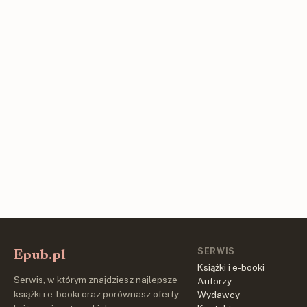
SERWIS
Epub.pl
Książki i e-booki
Serwis, w którym znajdziesz najlepsze
Autorzy
książki i e-booki oraz porównasz oferty
Wydawcy