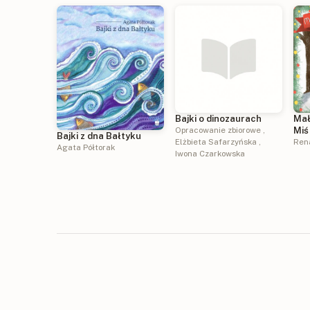
Bajki o dinozaurach
Mał
Opracowanie zbiorowe
,
Miś
Bajki z dna Bałtyku
Elżbieta Safarzyńska
,
Ren
Agata Półtorak
Iwona Czarkowska