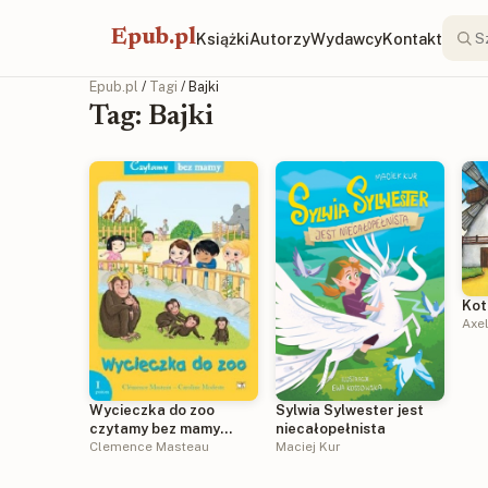
Epub.pl
Książki
Autorzy
Wydawcy
Kontakt
Epub.pl
/
Tagi
/ Bajki
Tag: Bajki
Kot
Axel
Wycieczka do zoo
Sylwia Sylwester jest
czytamy bez mamy
niecałopełnista
poziom 1
Clemence Masteau
Maciej Kur