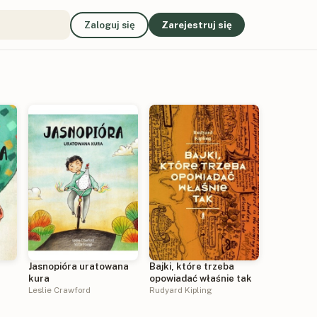
Zaloguj się
Zarejestruj się
a
Jasnopióra uratowana
Bajki, które trzeba
kura
opowiadać właśnie tak
Leslie Crawford
Rudyard Kipling