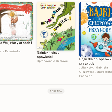
a Wu, złoty orzech i
ata Pażusinska
Najpiękniejsze
opowieści
Bajki dla chłopców -
Opracowanie zbiorowe
przygody
Julia Kotyl
,
Gabriela
Olszewska
,
Magdalen
Pacholec
REKLAMA