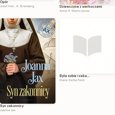
Opór
Józef Hen
,
K. Bromberg
Dziewczyna z warkoczami
Anna H. Niemczynow
Była sobie rzeka…
Diane Setterfield
Syn zakonnicy
Joanna Jax