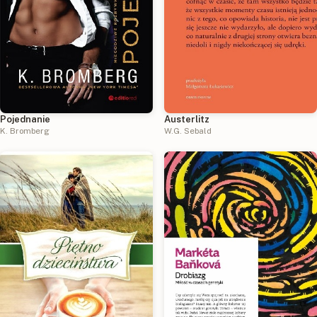
Pojednanie
Austerlitz
K. Bromberg
W.G. Sebald