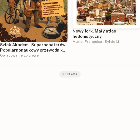
Nowy Jork. Mały atlas
hedonistyczny
Muriel Françoise
,
Sylvie Li
Szlak Akademii Superbohaterów.
Popularnonaukowy przewodnik
po Polsce
Opracowanie zbiorowe
REKLAMA