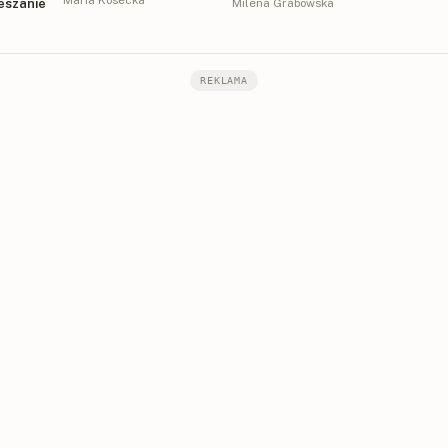
Maria Kosecka
eszanie
Milena Grabowska
REKLAMA