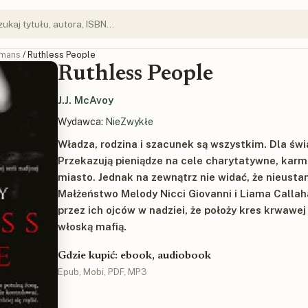
mans
/ Ruthless People
Ruthless People
J.J. McAvoy
Wydawca:
NieZwykłe
Władza, rodzina i szacunek są wszystkim. Dla świ
Przekazują pieniądze na cele charytatywne, kar
miasto. Jednak na zewnątrz nie widać, że nieusta
Małżeństwo Melody Nicci Giovanni i Liama Calla
przez ich ojców w nadziei, że położy kres krwawej
włoską mafią.
Gdzie kupić: ebook, audiobook
Epub, Mobi, PDF, MP3