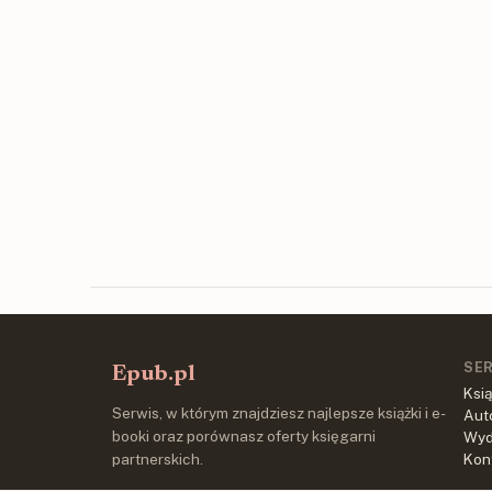
SE
Epub.pl
Ksią
Serwis, w którym znajdziesz najlepsze książki i e-
Aut
booki oraz porównasz oferty księgarni
Wy
partnerskich.
Kon