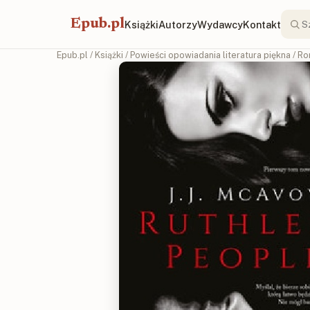
Epub.pl
Książki
Autorzy
Wydawcy
Kontakt
Epub.pl
/
Książki
/
Powieści opowiadania literatura piękna
/
Ro