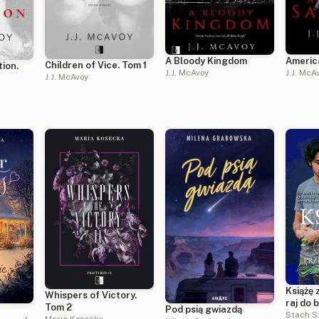
A Bloody Kingdom
Americ
Children of Vice. Tom 1
tion.
J.J. McAvoy
J.J. McA
J.J. McAvoy
Książę 
Whispers of Victory.
raj do 
Tom 2
Pod psią gwiazdą
Stach S