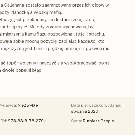
ma Callahana zostało zaaranżowane przez ich ojców w
ędzy irlandzką a włoską mafią.
ładzy, jest przekonany, że dostanie żonę, którą
bardziej mylić. Melody została wychowana, by
 mistrzynią kamuflażu pozbawioną litości i strachu.
owała sobie mocną pozycję, zabijając każdego, kto
 mężczyzną jest Liam, i prędzej umrze, niż pozwoli mu
pać topór wojenny i nauczyć się współpracować, bo są
ch dwoje popełni błąd.
ydawca:
NieZwykłe
Data pierwszego wydania:
1
stycznia 2020
SBN:
978-83-8178-279-1
Seria:
Ruthless People