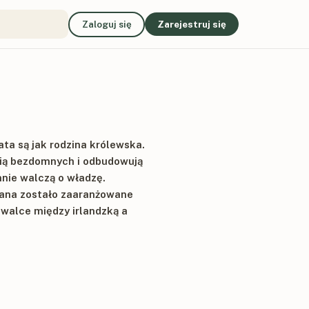
Zaloguj się
Zarejestruj się
ata są jak rodzina królewska.
mią bezdomnych i odbudowują
nnie walczą o władzę.
hana zostało zaaranżowane
 walce między irlandzką a