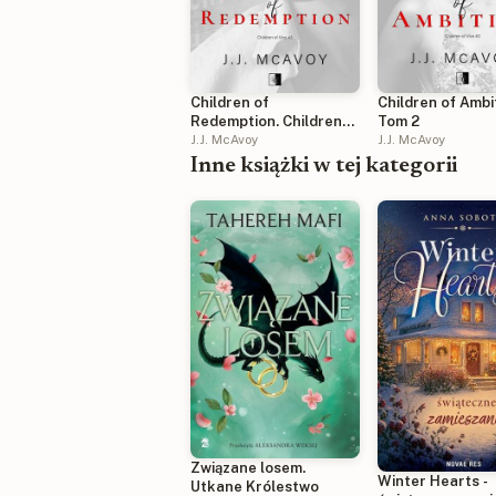
Children of Ambi
Children of
Tom 2
Redemption. Children
J.J. McAvoy
of Vice. Tom 3
J.J. McAvoy
Inne książki w tej kategorii
Związane losem.
Winter Hearts -
Utkane Królestwo