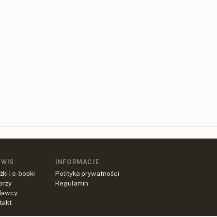
RWIS
INFORMACJE
żki i e-booki
Polityka prywatności
orzy
Regulamin
dawcy
takt