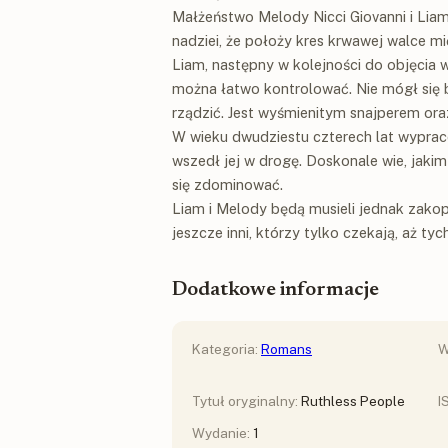
Małżeństwo Melody Nicci Giovanni i Lia
nadziei, że położy kres krwawej walce mi
Liam, następny w kolejności do objęcia w
można łatwo kontrolować. Nie mógł się 
rządzić. Jest wyśmienitym snajperem oraz
W wieku dwudziestu czterech lat wyprac
wszedł jej w drogę. Doskonale wie, jakim
się zdominować.
Liam i Melody będą musieli jednak zako
jeszcze inni, którzy tylko czekają, aż ty
Dodatkowe informacje
Kategoria:
Romans
W
Tytuł oryginalny:
Ruthless People
I
Wydanie:
1