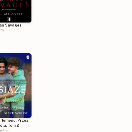
an Savages
voy
z Jemenu. Przez
bólu. Tom 2
zulist