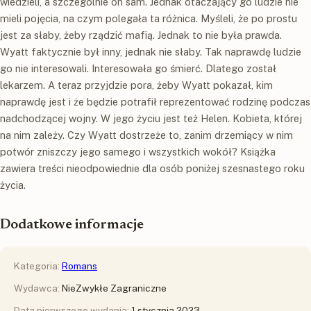
wiedzieli, a szczególnie on sam. Jednak otaczający go ludzie nie
mieli pojęcia, na czym polegała ta różnica. Myśleli, że po prostu
jest za słaby, żeby rządzić mafią. Jednak to nie była prawda.
Wyatt faktycznie był inny, jednak nie słaby. Tak naprawdę ludzie
go nie interesowali. Interesowała go śmierć. Dlatego został
lekarzem. A teraz przyjdzie pora, żeby Wyatt pokazał, kim
naprawdę jest i że będzie potrafił reprezentować rodzinę podczas
nadchodzącej wojny. W jego życiu jest też Helen. Kobieta, której
na nim zależy. Czy Wyatt dostrzeże to, zanim drzemiący w nim
potwór zniszczy jego samego i wszystkich wokół? Książka
zawiera treści nieodpowiednie dla osób poniżej szesnastego roku
życia.
Dodatkowe informacje
Kategoria:
Romans
Wydawca:
NieZwykłe Zagraniczne
Data pierwszego wydania:
1 stycznia 2023