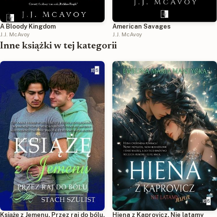
A Bloody Kingdom
American Savages
J.J. McAvoy
J.J. McAvoy
Inne książki w tej kategorii
Książę z Jemenu. Przez raj do bólu.
Hiena z Kaprovicz. Nie latamy