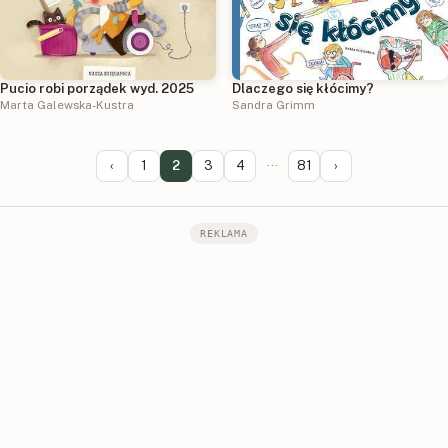
Pucio robi porządek wyd. 2025
Dlaczego się kłócimy?
Marta Galewska-Kustra
Sandra Grimm
‹
1
2
3
4
···
81
›
REKLAMA