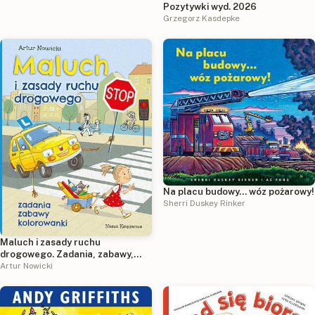
Pozytywki wyd. 2026
Grzegorz Kasdepke
Na placu budowy... wóz pożarowy!
Sherri Duskey Rinker
Maluch i zasady ruchu
drogowego. Zadania, zabawy,
kolorowanki
Artur Nowicki