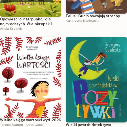
Feluś i Gucio oswajają strachy
Opowieści o interpunkcji dla
Katarzyna Kozłowska
najmłodszych. Wielokropek i
przyjaciele
Alicja Krzanik
Wielka księga wartości wyd. 2026
Wielki powrót detektywa
Teresa Blanch
,
Anna Gasol