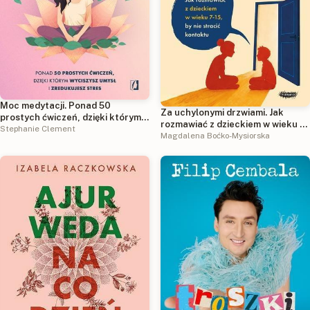
Moc medytacji. Ponad 50
Za uchylonymi drzwiami. Jak
prostych ćwiczeń, dzięki którym
rozmawiać z dzieckiem w wieku 7-
wyciszysz umysł i zredukujesz
Stephanie Clement
15 lat, by nie stracić kontaktu
Magdalena Boćko-Mysiorska
stres