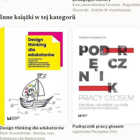
Ewa Lewandowska-Tarasiuk
,
Bogusław
Śliwerski
,
Stefan M. Kwiatkowski
Inne książki w tej kategorii
Podręcznik pracy głosem
Design thinking dla edukatorów
Agnieszka Płusajska-Otto
Piotr Grocholiński
,
Monika Just
,
Kołodziejczak Małgorzata