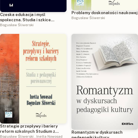
Problemy doskonałości naukowej
Czeska edukacja i myśl
Bogusław Śliwerski
społeczna. Studia i szkice
pedagogiczne
Bogusław Śliwerski
Strategie przepływy i bariery
reform szkolnych Studium z
Romantyzm w dyskursach
pedagogiki porównawczej
Bogusław Śliwerski
,
Inetta Nowosad
pedagogiki kultury