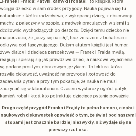
„Franek i Frajda: Patyki, kamyki i robale!”
to książka, która
wciąga dziecko w sam środek przygody. Nauka pojawia się tu
naturalnie: z kłótni rodzeństwa, z wykopanej dziury, z obserwacji
muchy, z pajęczyny w szopie, z mrówek pracujących w ziemi i z
dżdżownic wychodzących po deszczu. Dzięki temu dziecko nie
ma poczucia, że „uczy się na siłę”, lecz że razem z bohaterami
odkrywa coś fascynującego. Dużym atutem książki jest humor,
żywy dialog i dziecięca perspektywa — Franek i Frajda myślą,
reagują i spierają się jak prawdziwe dzieci, a naukowe wyjaśnienia
są podane prostym, obrazowym językiem. To lektura, która
rozwija ciekawość, uważność na przyrodę i gotowość do
zadawania pytań, a przy tym pokazuje, że nauka nie musi
zaczynać się w laboratorium. Czasem wystarczy ogród, patyk,
kamień, robal i ktoś, kto potraktuje dziecięce pytanie poważnie.
Druga część przygód Franka i Frajdy to pełna humoru, ciepła i
naukowych ciekawostek opowieść o tym, że świat pod naszymi
stopami jest znacznie bardziej niezwykły, niż wydaje się na
pierwszy rzut oka.