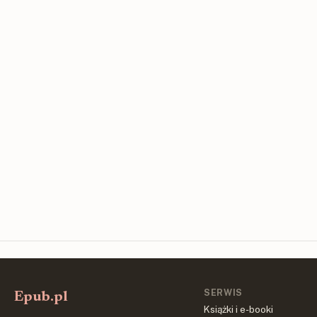
SERWIS
Epub.pl
Książki i e-booki