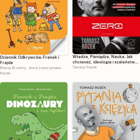
Władza, Pieniądze, Nauka. Jak
Dziennik Odkrywców. Franek i
chciwość, ideologia i szaleństwo
Frajda
wypaczyły badania naukowe
Tomasz Rożek
Błażej Brzeźny
,
Anna Leszczyńska-
Rożek