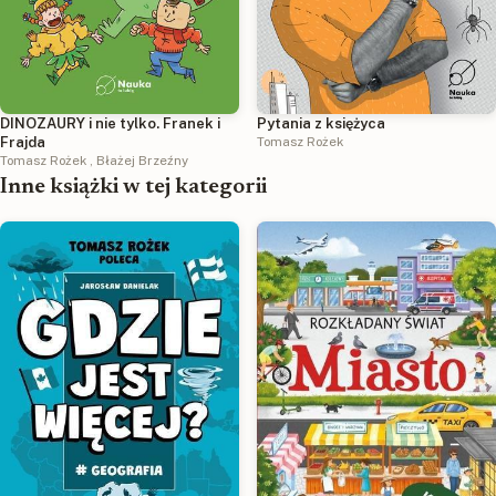
DINOZAURY i nie tylko. Franek i
Pytania z księżyca
Frajda
Tomasz Rożek
Tomasz Rożek
,
Błażej Brzeźny
Inne książki w tej kategorii