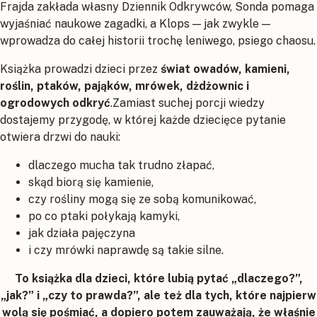
Frajda zakłada własny Dziennik Odkrywców, Sonda pomaga
wyjaśniać naukowe zagadki, a Klops — jak zwykle —
wprowadza do całej historii trochę leniwego, psiego chaosu.
Książka prowadzi dzieci przez
świat owadów, kamieni,
roślin, ptaków, pająków, mrówek, dżdżownic i
ogrodowych odkryć
.Zamiast suchej porcji wiedzy
dostajemy przygodę, w której każde dziecięce pytanie
otwiera drzwi do nauki:
dlaczego mucha tak trudno złapać,
skąd biorą się kamienie,
czy rośliny mogą się ze sobą komunikować,
po co ptaki połykają kamyki,
jak działa pajęczyna
i czy mrówki naprawdę są takie silne.
To książka dla dzieci, które lubią pytać „dlaczego?”,
„jak?” i „czy to prawda?”, ale też dla tych, które najpierw
wolą się pośmiać, a dopiero potem zauważają, że właśnie