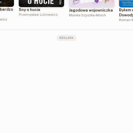
 bardzo
Sny o hucie
Byłem 
Jagodowa wojowniczka
Przemysław Liziniewicz
Dowody
Monika Szyszka-Mnich
ewicz
życiu
Roman K
REKLAMA