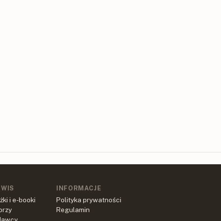
RWIS
INFORMACJE
żki i e-booki
Polityka prywatności
orzy
Regulamin
dawcy