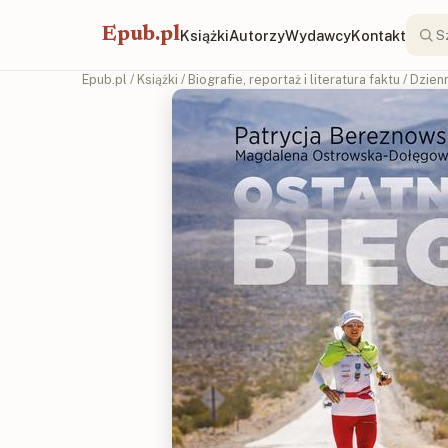
Epub.pl
Książki
Autorzy
Wydawcy
Kontakt
Epub.pl
/
Książki
/
Biografie, reportaż i literatura faktu
/
Dzienn