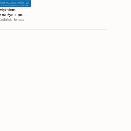
więźniem.
 na życie po
otliński Jonasz