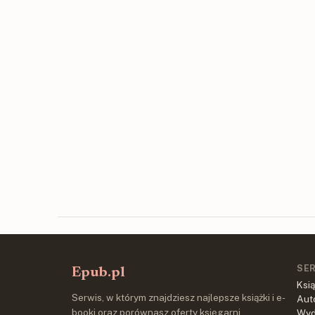
SE
Epub.pl
Ksią
Serwis, w którym znajdziesz najlepsze książki i e-
Aut
booki oraz porównasz oferty księgarni
Wy