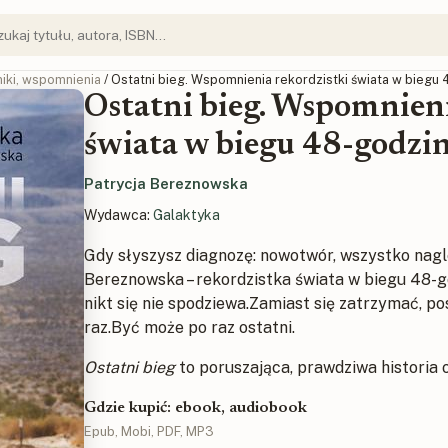
iki, wspomnienia
/ Ostatni bieg. Wspomnienia rekordzistki świata w bieg
Ostatni bieg. Wspomnieni
świata w biegu 48-godz
Patrycja Bereznowska
Wydawca:
Galaktyka
Gdy słyszysz diagnozę: nowotwór, wszystko nagl
Bereznowska – rekordzistka świata w biegu 48-go
nikt się nie spodziewa.Zamiast się zatrzymać, po
raz.Być może po raz ostatni.
Ostatni bieg
to poruszająca, prawdziwa historia o
Gdzie kupić: ebook, audiobook
Epub, Mobi, PDF, MP3