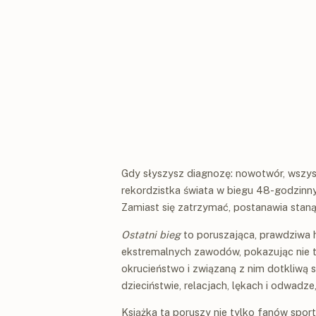
Gdy słyszysz diagnozę: nowotwór, wszys
rekordzistka świata w biegu 48-godzinnym
Zamiast się zatrzymać, postanawia stanąć
Ostatni bieg
to poruszająca, prawdziwa hi
ekstremalnych zawodów, pokazując nie ty
okrucieństwo i związaną z nim dotkliwą
dzieciństwie, relacjach, lękach i odwadze,
Książka ta poruszy nie tylko fanów spor