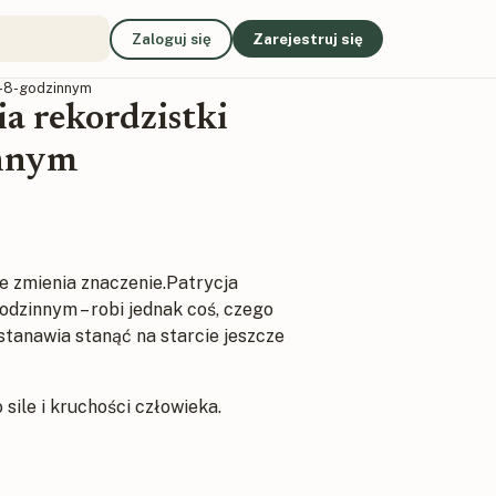
Zaloguj się
Zarejestruj się
u 48-godzinnym
a rekordzistki
innym
e zmienia znaczenie.Patrycja
dzinnym – robi jednak coś, czego
stanawia stanąć na starcie jeszcze
 sile i kruchości człowieka.