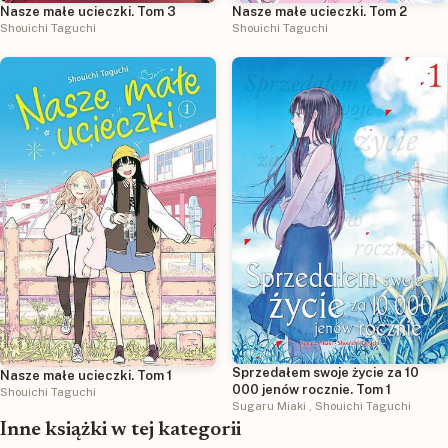
Nasze małe ucieczki. Tom 3
Nasze małe ucieczki. Tom 2
Shouichi Taguchi
Shouichi Taguchi
Sprzedałem swoje życie za 10
Nasze małe ucieczki. Tom 1
000 jenów rocznie. Tom 1
Shouichi Taguchi
Sugaru Miaki
,
Shouichi Taguchi
Inne książki w tej kategorii